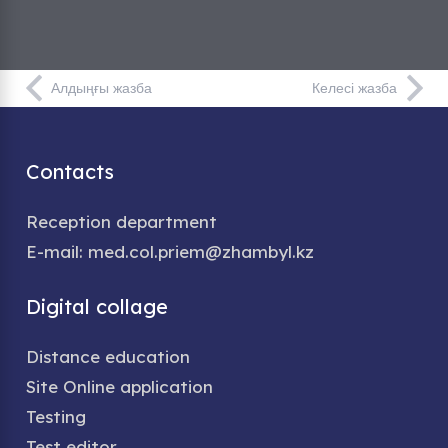
Алдыңғы жазба
Келесі жазба
Contacts
Reception department
E-mail: med.col.priem@zhambyl.kz
Digital collage
Distance education
Site Online application
Testing
Test editor