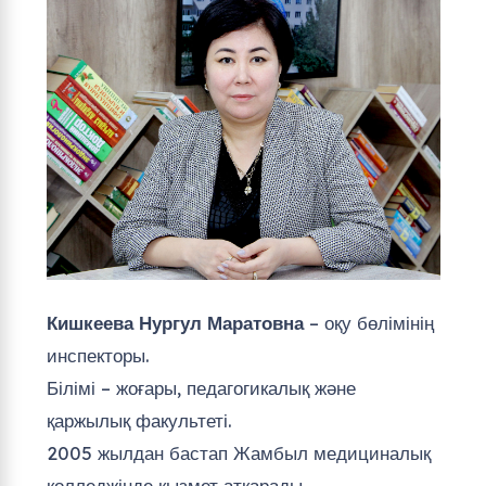
Кишкеева Нургул Маратовна
– оқу бөлімінің
инспекторы.
Білімі – жоғары, педагогикалық және
қаржылық факультеті.
2005 жылдан бастап Жамбыл медициналық
колледжінде қызмет атқарады.