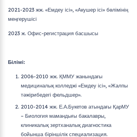
2021-2023 жж. «Емдеу ісі», «Акушер ісі» бөлімінің
меңгерушісі
2023 ж. Офис-регистрация басшысы
Білімі:
2006-2010 жж. ҚММУ жанындағы
медициналық колледжі «Емдеу ісі», «Жалпы
тәжірибедегі фельдшер».
2010-2014 жж. Е.А.Букетов атындағы ҚарМУ
– Биология мамандығы бакалавры,
клиникалық зертханалық диагностика
бойынша біріншілік специализация.