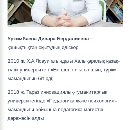
Уркимбаева Динара Бердалиевна
–
қашықтықтан оқытудың әдіскері
2010 ж. Х.А.Ясауи атындағы Халықаралық қазақ-
түрік университеті «Екі шет тілі:ағылшын, түрік»
мамандығын бітірді;
2018 ж. Тараз инновациялық-гуманитарлық
университетінде «Педагогика және психология»
мамандығы бойынша педагогика магистрі
дәрежесін алды