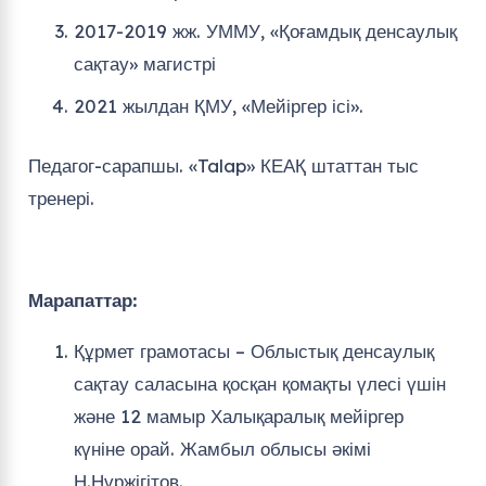
2017-2019 жж. УММУ, «Қоғамдық денсаулық
сақтау» магистрі
2021 жылдан ҚМУ, «Мейіргер ісі».
Педагог-сарапшы. «Talap» КЕАҚ штаттан тыс
тренері.
Марапаттар:
Құрмет грамотасы – Облыстық денсаулық
сақтау саласына қосқан қомақты үлесі үшін
және 12 мамыр Халықаралық мейіргер
күніне орай. Жамбыл облысы әкімі
Н.Нұржігітов.