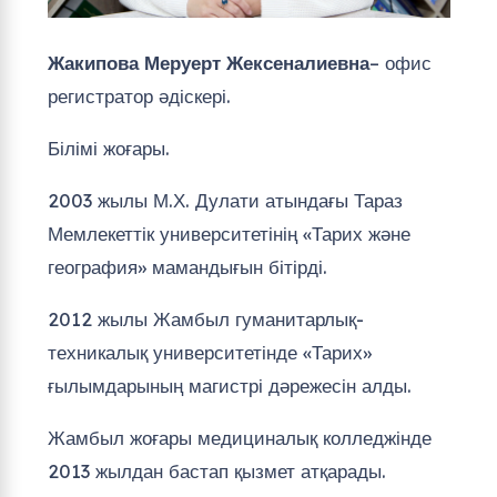
Жакипова Меруерт Жексеналиевна
– офис
регистратор әдіскері.
Білімі жоғары.
2003 жылы М.Х. Дулати атындағы Тараз
Мемлекеттік университетінің «Тарих және
география» мамандығын бітірді.
2012 жылы Жамбыл гуманитарлық-
техникалық университетінде «Тарих»
ғылымдарының магистрі дәрежесін алды.
Жамбыл жоғары медициналық колледжінде
2013 жылдан бастап қызмет атқарады.