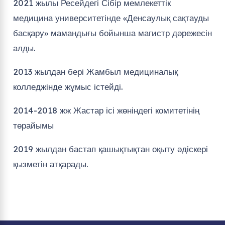
2021 жылы Ресейдегі Сібір мемлекеттік
медицина университетінде «Денсаулық сақтауды
басқару» мамандығы бойынша магистр дәрежесін
алды.
2013 жылдан бері Жамбыл медициналық
колледжінде жұмыс істейді.
2014-2018 жж Жастар ісі жөніндегі комитетінің
төрайымы
2019 жылдан бастап қашықтықтан оқыту әдіскері
қызметін атқарады.