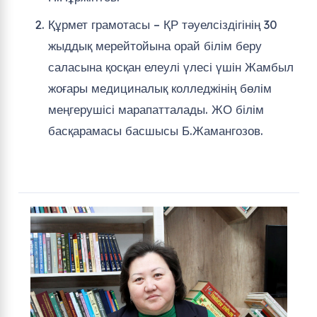
Құрмет грамотасы – ҚР тәуелсіздігінің 30
жыддық мерейтойына орай білім беру
саласына қосқан елеулі үлесі үшін Жамбыл
жоғары медициналық колледжінің бөлім
меңгерушісі марапатталады. ЖО білім
басқарамасы басшысы Б.Жамангозов.