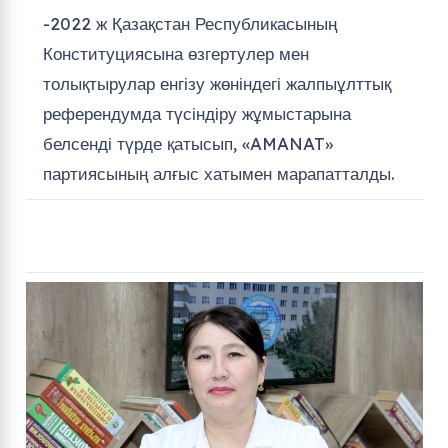
-2022 ж Қазақстан Республикасының
Конституциясына өзгертулер мен
толықтырулар енгізу жөніндегі жалпыұлттық
референдумда түсіндіру жұмыстарына
белсенді түрде қатысып, «AMANAT»
партиясының алғыс хатымен марапатталды.