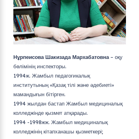
Нұрпеисова Шакизада Мархабатовна
– оқу
бөлімінің инспекторы.
1994ж. Жамбыл педагогикалық
институтының «Қазақ тілі және әдебиеті»
мамандығын бітірген.
1994 жылдан бастап Жамбыл медициналық
колледжінде қызмет атқарады.
1994 -1998жж. Жамбыл медициналық
колледжінің кітапханашы қызметкері;