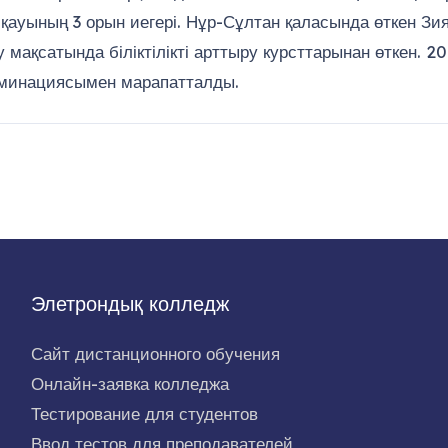
йқауының 3 орын иегері. Нұр-Сұлтан қаласында өткен Зия
іру мақсатында біліктілікті арттыру курсттарынан өткен.
номинациясымен марапатталды.
Элетрондық колледж
Сайт дистанционного обучения
Онлайн-заявка колледжа
Тестирование для студентов
Ввод тестов для преподавателей