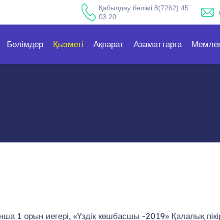
Қабылдау бөлімі 8(7262) 45
03 20
Бөлімдер
Қызметі
Ақпарат
Азаматтарға
Мемлек
а 1 орын иегері, «Үздік көшбасшы -2019» Қалалық пікі