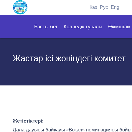
Каз
Рус
Eng
Басты бет
Колледж туралы
Әкімшілік
Жастар ісі жөніндегі комитет
Жетістіктері:
Дала дауысы байқауы «Вокал» номинациясы бойынш