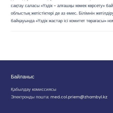
сақтау саласы «Үздік – алғашқы көмек көрсету» ба
облыстық жетістіктері де аз емес. Білімнін жетілд
байқауында «Үздік жастар ісі комитет төрағасы» 
Байланыс
Қабылдау комиссиясы
Электронды пошта: med.col.priem@zhambyl.kz