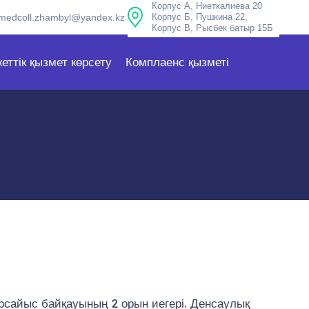
Корпус А, Ниеткалиева 20
medcoll.zhambyl@yandex.kz
Корпус Б, Пушкина 22,
Корпус В, Рысбек батыр 15Б
еттік қызмет көрсету
Комплаенс қызметі
рсайыс байқауының 2 орын иегері. Денсаулық