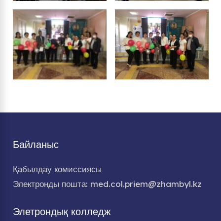
Байланыс
Қабылдау комиссиясы
Электронды пошта: med.col.priem@zhambyl.kz
Элетрондық колледж