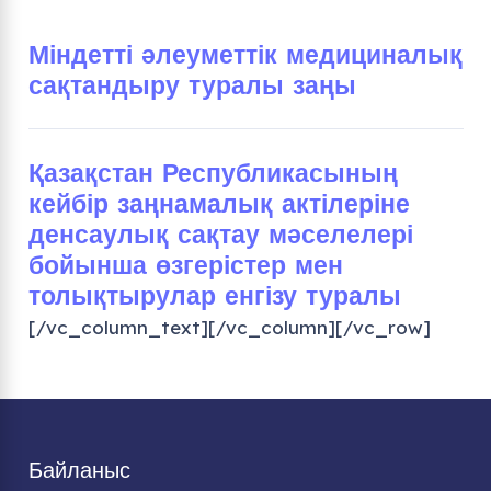
Міндетті әлеуметтік медициналық
сақтандыру туралы заңы
Қазақстан Республикасының
кейбір заңнамалық актілеріне
денсаулық сақтау мәселелері
бойынша өзгерістер мен
толықтырулар енгізу туралы
[/vc_column_text][/vc_column][/vc_row]
Байланыс