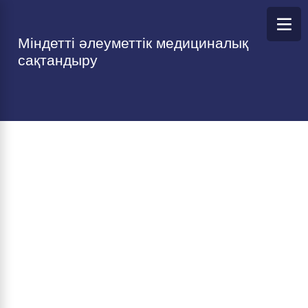
Міндетті әлеуметтік медициналық
сақтандыру