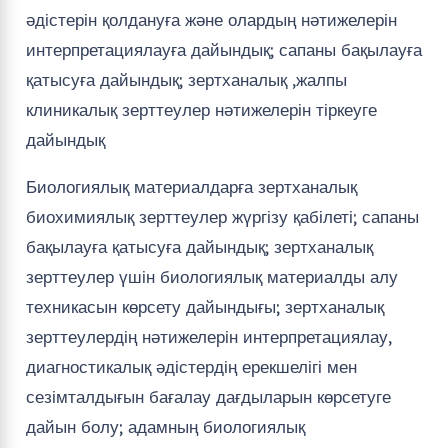
әдістерін қолдануға және олардың нәтижелерін
интерпретациялауға дайындық; сапаны бақылауға
қатысуға дайындық; зертханалық ,жалпы
клиникалық зерттеулер нәтижелерін тіркеуге
дайындық
Биологиялық материалдарға зертханалық
биохимиялық зерттеулер жүргізу қабілеті; сапаны
бақылауға қатысуға дайындық; зертханалық
зерттеулер үшін биологиялық материалды алу
техникасын көрсету дайындығы; зертханалық
зерттеулердің нәтижелерін интерпретациялау,
диагностикалық әдістердің ерекшелігі мен
сезімталдығын бағалау дағдыларын көрсетуге
дайын болу; адамның биологиялық