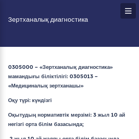
Зертханалық диагностика
0305000 – «Зертханалық диагностика»
мамандығы біліктілігі: 0305013 –
«Медициналық зертханашы»
Оқу түрі: күндізгі
Оқытудың нормативтік мерзімі: 3 жыл 10 ай
негізгі орта білім базасында;
2 жыл 10 ай жалпы орта білім базасында