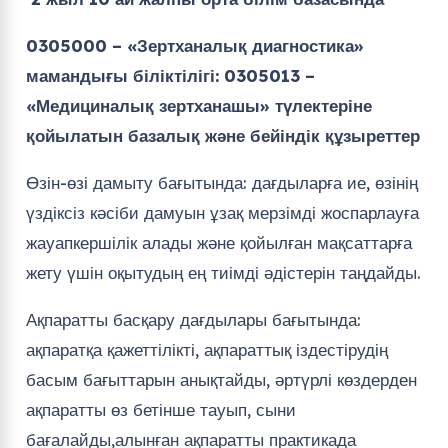
0305000 – «Зертханалық диагностика»
мамандығы біліктілігі: 0305013 –
«Медициналық зертханашы»
т
үлектеріне
қойылатын базалық және бейіндік құзыреттер
Өзін-өзі дамыту бағытында: дағдыларға ие, өзінің
үздіксіз кәсіби дамуын ұзақ мерзімді жоспарлауға
жауапкершілік алады және қойылған мақсаттарға
жету үшін оқытудың ең тиімді әдістерін таңдайды.
Ақпаратты басқару дағдылары бағытында:
ақпаратқа қажеттілікті, ақпараттық іздестірудің
басым бағыттарын анықтайды, әртүрлі көздерден
ақпаратты өз бетінше тауып, сыни
бағалайды,алынған ақпаратты практикада