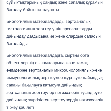
сұйықтықтарының сандық және сапалық құрамын
бағалау бойынша жауапты
Биологиялық материалдарды зертханалық
гистологиялық зерттеу үшін препараттарды
дайындау дағдысына ие және олардың сапасын
бағалайды
Биологиялық материалдарға, сыртқы орта
объектілерінің сынамаларына және тамақ
өнімдеріне зертханалық микробиологиялық және
иммунологиялық зерттеулер жүргізуге дайындық;
сапаны бақылауға қатысуға дайындық;
зертханалық зерттеулер нәтижелерін түсіндіруге
дайындық; жүргізілген зерттеулердің нәтижелерін
тіркеу қабілеті