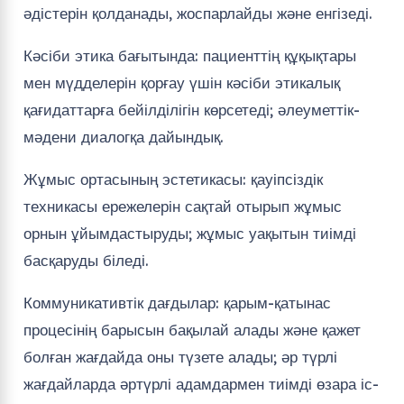
әдістерін қолданады, жоспарлайды және енгізеді.
Кәсіби этика бағытында: пациенттің құқықтары
мен мүдделерін қорғау үшін кәсіби этикалық
қағидаттарға бейілділігін көрсетеді; әлеуметтік-
мәдени диалогқа дайындық.
Жұмыс ортасының эстетикасы: қауіпсіздік
техникасы ережелерін сақтай отырып жұмыс
орнын ұйымдастыруды; жұмыс уақытын тиімді
басқаруды біледі.
Коммуникативтік дағдылар: қарым-қатынас
процесінің барысын бақылай алады және қажет
болған жағдайда оны түзете алады; әр түрлі
жағдайларда әртүрлі адамдармен тиімді өзара іс-