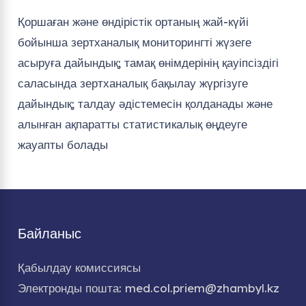
Қоршаған және өндірістік ортаның жай-күйі
бойынша зертханалық мониторингті жүзеге
асыруға дайындық; тамақ өнімдерінің қауіпсіздігі
саласында зертханалық бақылау жүргізуге
дайындық; талдау әдістемесін қолданады және
алынған ақпаратты статистикалық өңдеуге
жауапты болады
Байланыс
Қабылдау комиссиясы
Электронды пошта: med.col.priem@zhambyl.kz