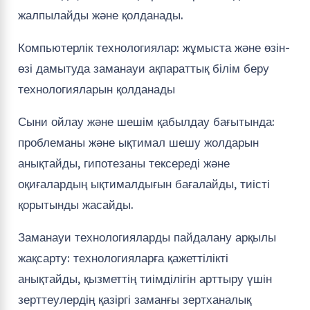
жалпылайды және қолданады.
Компьютерлік технологиялар: жұмыста және өзін-
өзі дамытуда заманауи ақпараттық білім беру
технологияларын қолданады
Сыни ойлау және шешім қабылдау бағытында:
проблеманы және ықтимал шешу жолдарын
анықтайды, гипотезаны тексереді және
оқиғалардың ықтималдығын бағалайды, тиісті
қорытынды жасайды.
Заманауи технологияларды пайдалану арқылы
жақсарту: технологияларға қажеттілікті
анықтайды, қызметтің тиімділігін арттыру үшін
зерттеулердің қазіргі заманғы зертханалық