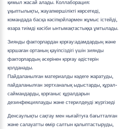
қимыл жасай алады. Коллаборация:
ұқыптылықты, жауапкершілікті көрсетеді,
командада басқа кәсіпқойлармен жұмыс істейді,
өзара тиімді кәсіби ынтымақтастыққа ұмтылады.
Зиянды факторлардан қорғау:адамдардың және
қоршаған ортаның қауіпсіздігі үшін зиянды
факторлардың әсерінен қорғау әдістерін
қолданады.
Пайдаланылған материалды кәдеге жаратуды,
пайдаланылған зертханалық ыдыстарды, құрал-
саймандарды, қорғаныс құралдарын
дезинфекциялауды және стерилдеуді жүргізеді
Денсаулықты сақтау мен нығайтуға бағытталған
және салауатты өмір салтын қалыптастыруды,