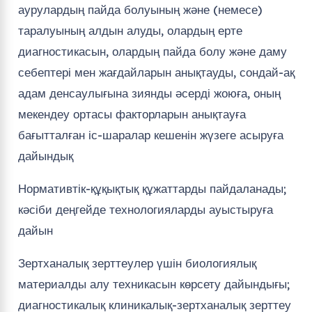
аурулардың пайда болуының және (немесе)
таралуының алдын алуды, олардың ерте
диагностикасын, олардың пайда болу және даму
себептері мен жағдайларын анықтауды, сондай-ақ
адам денсаулығына зиянды әсерді жоюға, оның
мекендеу ортасы факторларын анықтауға
бағытталған іс-шаралар кешенін жүзеге асыруға
дайындық
Нормативтік-құқықтық құжаттарды пайдаланады;
кәсіби деңгейде технологияларды ауыстыруға
дайын
Зертханалық зерттеулер үшін биологиялық
материалды алу техникасын көрсету дайындығы;
диагностикалық клиникалық-зертханалық зерттеу