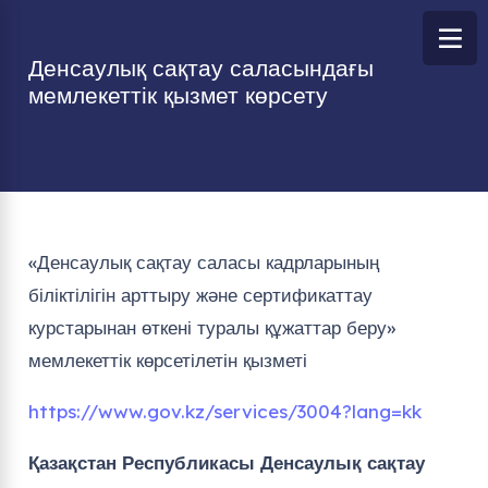
Денсаулық сақтау саласындағы
мемлекеттік қызмет көрсету
«Денсаулық сақтау саласы кадрларының
біліктілігін арттыру және сертификаттау
курстарынан өткені туралы құжаттар беру»
мемлекеттік көрсетілетін қызметі
https://www.gov.kz/services/3004?lang=kk
Қазақстан Республикасы Денсаулық сақтау