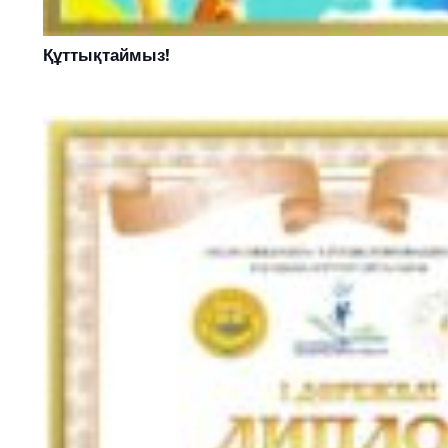
Құттықтаймыз!