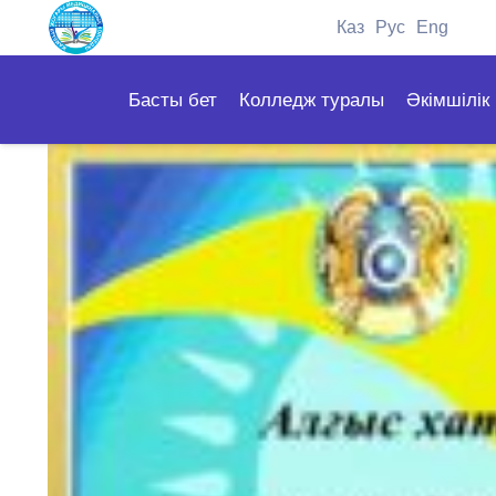
Каз
Рус
Eng
Басты бет
Колледж туралы
Әкімшілік