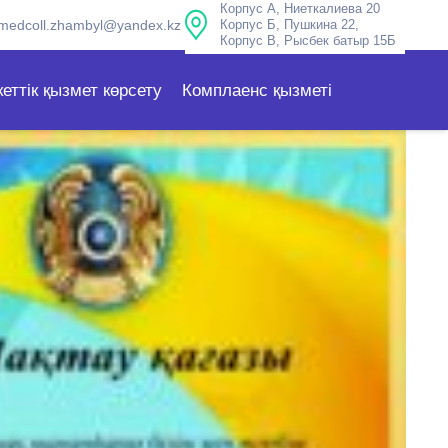
Корпус А, Ниеткалиева 20
medcoll.zhambyl@yandex.kz
Корпус Б, Пушкина 22,
Корпус В, Рысбек батыр 15Б
еттік қызмет көрсету
Комплаенс қызметі