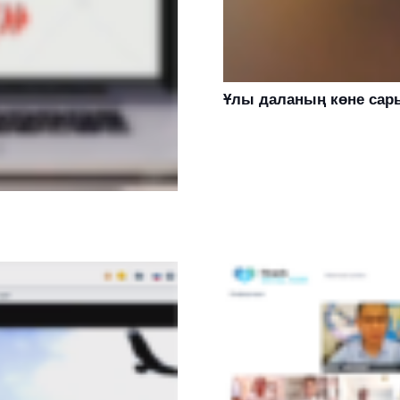
Ұлы даланың көне са