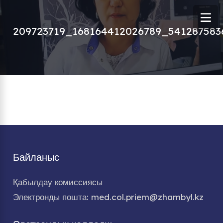
209723719_168164412026789_541287583
Байланыс
Қабылдау комиссиясы
Электронды пошта: med.col.priem@zhambyl.kz