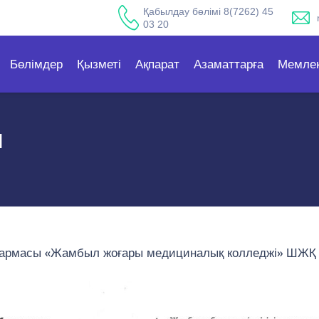
Қабылдау бөлімі 8(7262) 45
03 20
Бөлімдер
Қызметі
Ақпарат
Азаматтарға
Мемлек
Ы
асқармасы «Жамбыл жоғары медициналық колледжі» ШЖҚ