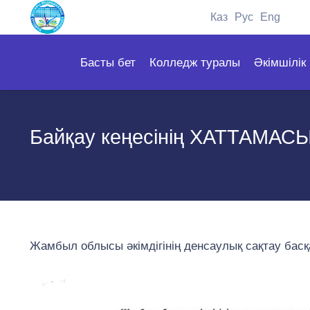
Каз
Рус
Eng
Басты бет
Колледж туралы
Әкімшілік
Байқау кеңесінің ХАТТАМАС
Жамбыл облысы әкімдігінің денсаулық сақтау б