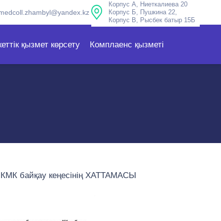
Корпус А, Ниеткалиева 20
medcoll.zhambyl@yandex.kz
Корпус Б, Пушкина 22,
Корпус В, Рысбек батыр 15Б
еттік қызмет көрсету
Комплаенс қызметі
 КМК байқау кеңесінің ХАТТАМАСЫ