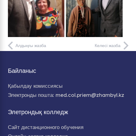
Алдыңғы жазба
Келесі жазба
Байланыс
Қабылдау комиссиясы
Электронды пошта: med.col.priem@zhambyl.kz
Элетрондық колледж
Сайт дистанционного обучения