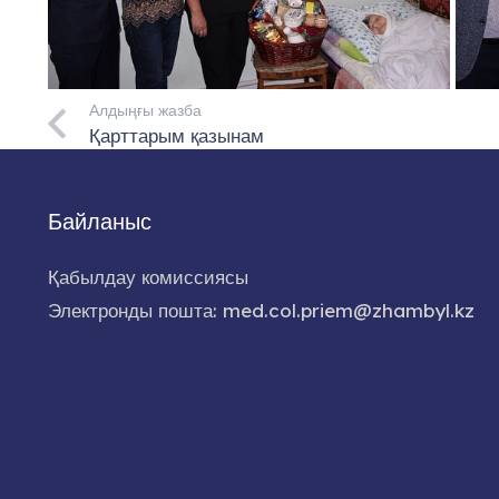
Алдыңғы жазба
Қарттарым қазынам
Байланыс
Қабылдау комиссиясы
Электронды пошта: med.col.priem@zhambyl.kz