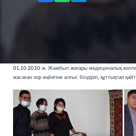
01.10.2020 ж. Жамбыл жоғары медициналық колледж
жасаған зор еңбегіне алғыс білдіріп, құттықтап қайт