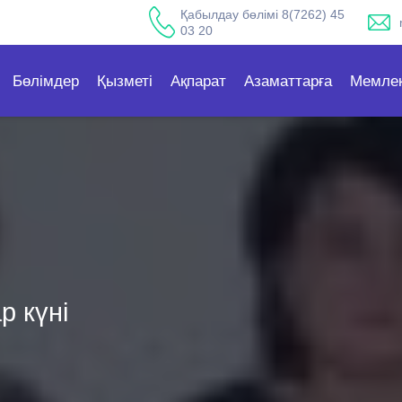
Қабылдау бөлімі 8(7262) 45
03 20
Бөлімдер
Қызметі
Ақпарат
Азаматтарға
Мемлек
р күні