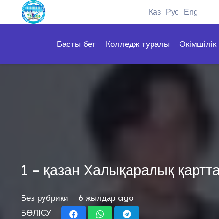
Каз
Рус
Eng
Басты бет
Колледж туралы
Әкімшілік
1 – қазан Халықаралық қартта
Без рубрики
6 жылдар ago
БӨЛІСУ