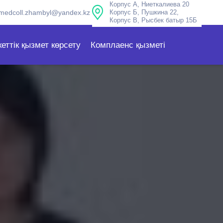
Корпус А, Ниеткалиева 20
medcoll.zhambyl@yandex.kz
Корпус Б, Пушкина 22,
Корпус В, Рысбек батыр 15Б
еттік қызмет көрсету
Комплаенс қызметі