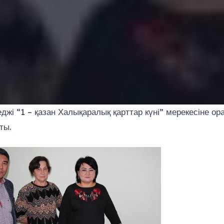
і “1 – қазан Халықаралық қарттар күні” мерекесіне ор
ты.