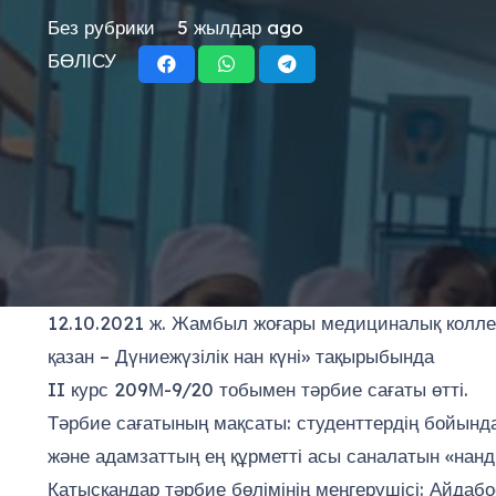
Без рубрики
5 жылдар ago
БӨЛІСУ
12.10.2021 ж. Жамбыл жоғары медициналық коллед
қазан – Дүниежүзілік нан күні» тақырыбында
II курс 209М-9/20 тобымен тәрбие сағаты өтті.
Тәрбие сағатының мақсаты: студенттердің бойынд
және адамзаттың ең құрметті асы саналатын «нанд
Қатысқандар тәрбие бөлімінің меңгерушісі: Айдабо