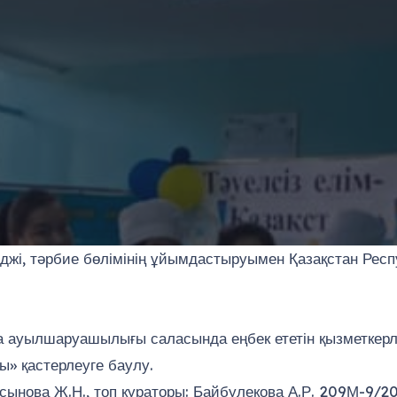
жі, тәрбие бөлімінің ұйымдастыруымен Қазақстан Респу
а ауылшаруашылығы саласында еңбек ететін қызметкерл
ы» қастерлеуге баулу.
сынова Ж.Н., топ кураторы: Байбулекова А.Р. 209М-9/20 