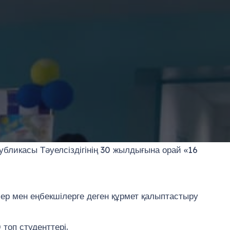
бликасы Тәуелсіздігінің 30 жылдығына орай «16
ер мен еңбекшілерге деген құрмет қалыптастыру
топ студенттері.