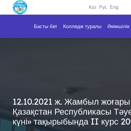
Каз
Рус
Eng
Басты бет
Колледж туралы
Әкімшілік
12.10.2021 ж. Жамбыл жоғары
Қазақстан Республикасы Тәуел
күні» тақырыбында II курс 2