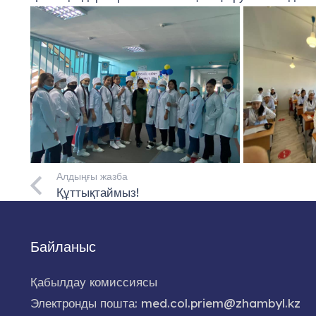
Алдыңғы жазба
Құттықтаймыз!
Байланыс
Қабылдау комиссиясы
Электронды пошта: med.col.priem@zhambyl.kz