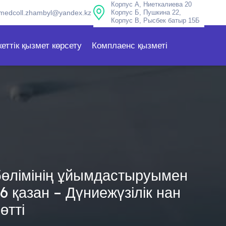
Корпус А, Ниеткалиева 20
medcoll.zhambyl@yandex.kz
Корпус Б, Пушкина 22,
Корпус В, Рысбек батыр 15Б
еттік қызмет көрсету
Комплаенс қызметі
бөлімінің ұйымдастыруымен
6 қазан – Дүниежүзілік нан
өтті