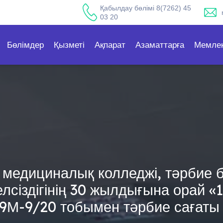
Қабылдау бөлімі 8(7262) 45
03 20
Бөлімдер
Қызметі
Ақпарат
Азаматтарға
Мемлек
 медициналық колледжі, тәрбие 
сіздігінің 30 жылдығына орай «1
09М-9/20 тобымен тәрбие сағаты 