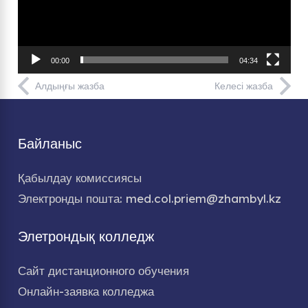
00:00
04:34
Алдыңғы жазба
Келесі жазба
Байланыс
Қабылдау комиссиясы
Электронды пошта: med.col.priem@zhambyl.kz
Элетрондық колледж
Сайт дистанционного обучения
Онлайн-заявка колледжа