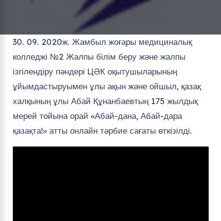
30. 09. 2020ж. Жамбыл жоғары медициналық
колледжі №2 Жалпы білім беру және жалпы
ізгілендіру пәндері ЦӘК оқытушыларының
ұйымдастыруымен ұлы ақын және ойшыл, қазақ
халқының ұлы Абай Құнанбаевтың 175 жылдық
мерей тойына орай «Абай-дана, Абай-дара
қазақта!» атты онлайн тәрбие сағаты өткізілді.
Видео
плейер