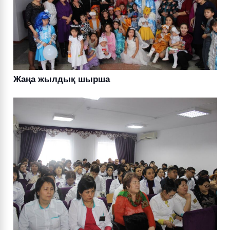
Жаңа жылдық шырша