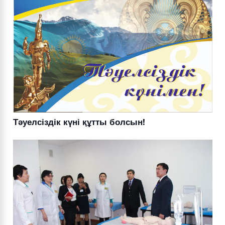
Тәуелсіздік күні құтты болсын!