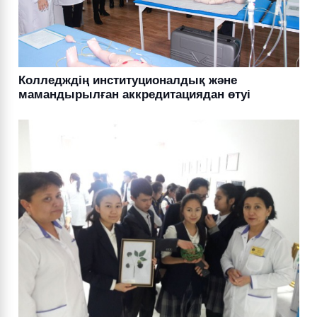
Колледждің институционалдық және
мамандырылған аккредитациядан өтуі