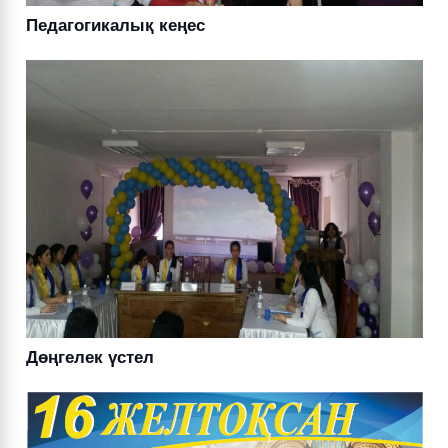
Педагогикалық кеңес
Дөңгелек үстел