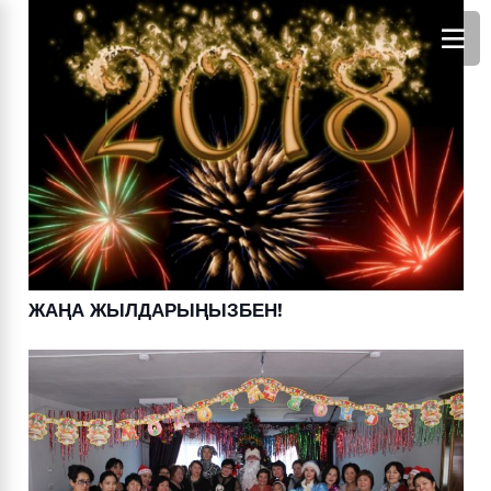
ЖАҢА ЖЫЛДАРЫҢЫЗБЕН!