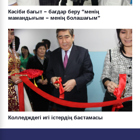
Кәсіби бағыт – бағдар беру “менің
мамандығым – менің болашағым”
Колледждегі игі істердің баcтамасы