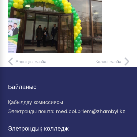
Алдыңғы жазба
Келесі жазба
Байланыс
Қабылдау комиссиясы
Электронды пошта: med.col.priem@zhambyl.kz
Элетрондық колледж