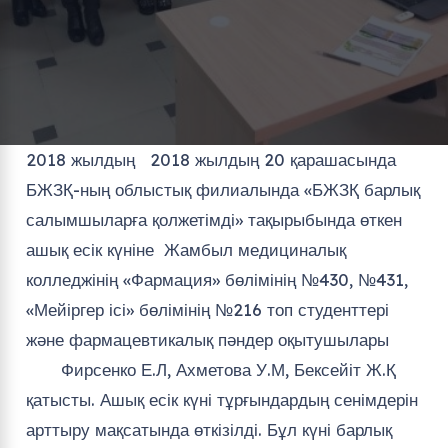
2018 жылдың 2018 жылдың 20 қарашасында
БЖЗҚ-ның облыстық филиалында «БЖЗҚ барлық
салымшыларға қолжетімді» тақырыбында өткен
ашық есік күніне Жамбыл медициналық
колледжінің «Фармация» бөлімінің №430, №431,
«Мейіргер ісі» бөлімінің №216 топ студенттері
және фармацевтикалық пәндер оқытушылары
Фирсенко Е.Л, Ахметова У.М, Бексейіт Ж.Қ
қатысты. Ашық есік күні тұрғындардың сенімдерін
арттыру мақсатында өткізілді. Бұл күні барлық