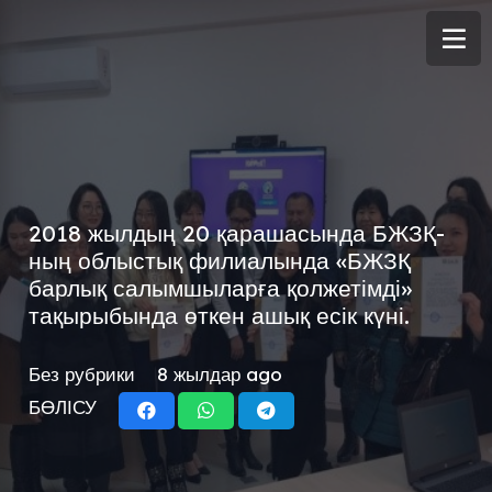
2018 жылдың 20 қарашасында БЖЗҚ-
ның облыстық филиалында «БЖЗҚ
барлық салымшыларға қолжетімді»
тақырыбында өткен ашық есік күні.
Без рубрики
8 жылдар ago
БӨЛІСУ