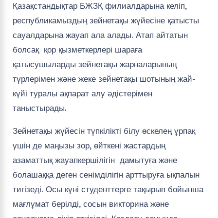
Қазақстандықтар БЖЗҚ филиалдарына келіп,
республикамыздың зейнетақы жүйесіне қатысты
сауалдарына жауап ала алады. Атап айтатын
болсақ қор қызметкерлері шараға
қатысушыларды зейнетақы жарналарының
түрлерімен және жеке зейнетақы шотының жай-
күйі туралы ақпарат алу әдістерімен
таныстырады.
Зейнетақы жүйесін түпкілікті білу өскелең ұрпақ
үшін де маңызы зор, өйткені жастардың
азаматтық жауапкершілігін дамытуға және
болашаққа деген сенімділігін арттыруға ықпалын
тигізеді. Осы күні студенттерге тақырып бойынша
мағлұмат берілді, сосын викторина және