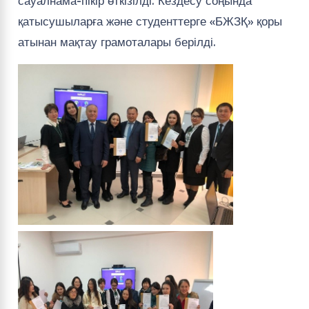
сауалнама-пікір өткізілді. Кездесу соңында
қатысушыларға және студенттерге «БЖЗҚ» қоры
атынан мақтау грамоталары берілді.