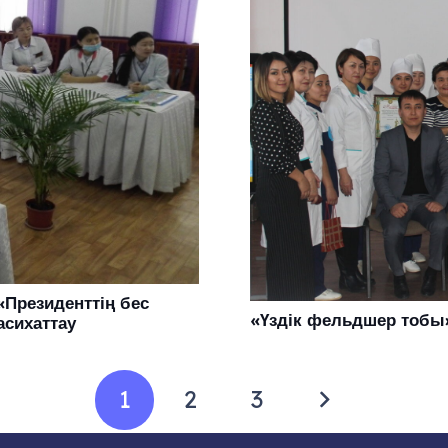
«Президенттің бес
«Үздік фельдшер тобы
асихаттау
1
2
3