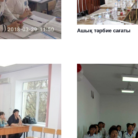
Ашық тәрбие сағаты