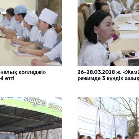
налық колледжі»
26-28.03.2018 ж. «Жа
і өтті
режимде 3 күндік ашық е