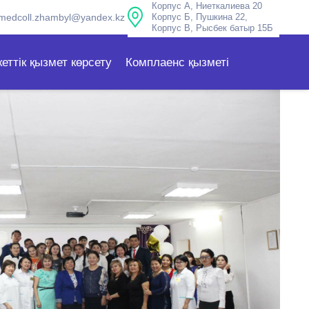
Корпус А, Ниеткалиева 20
medcoll.zhambyl@yandex.kz
Корпус Б, Пушкина 22,
Корпус В, Рысбек батыр 15Б
еттік қызмет көрсету
Комплаенс қызметі