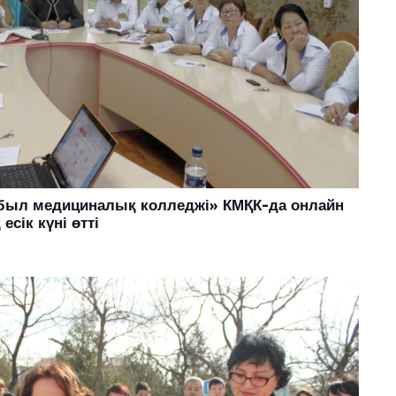
мбыл медициналық колледжі» КМҚК-да онлайн
сік күні өтті