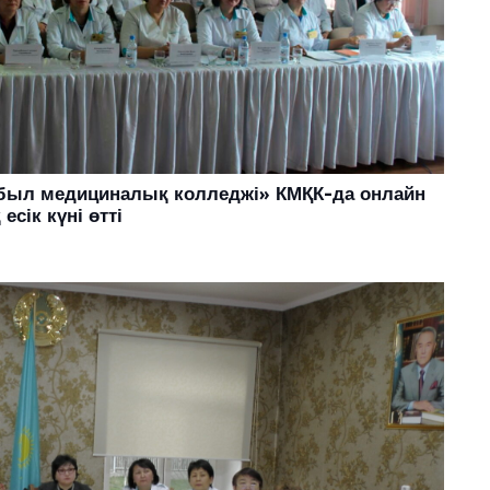
мбыл медициналық колледжі» КМҚК-да онлайн
сік күні өтті