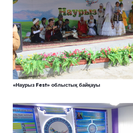
«Наурыз Fest» облыстық байқауы