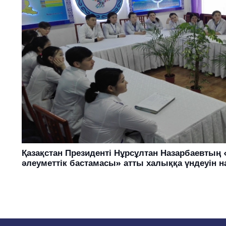
Қазақстан Президенті Нұрсұлтан Назарбаевтың 
әлеуметтік бастамасы» атты халыққа үндеуін н