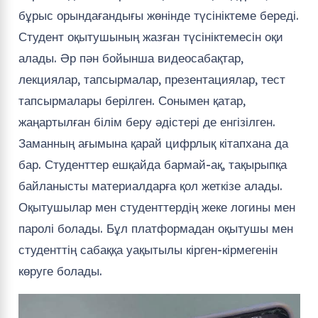
бұрыс орындағандығы жөнінде түсініктеме береді.
Студент оқытушының жазған түсініктемесін оқи
алады. Әр пән бойынша видеосабақтар,
лекциялар, тапсырмалар, презентациялар, тест
тапсырмалары берілген. Сонымен қатар,
жаңартылған білім беру әдістері де енгізілген.
Заманның ағымына қарай цифрлық кітапхана да
бар. Студенттер ешқайда бармай-ақ, тақырыпқа
байланысты материалдарға қол жеткізе алады.
Оқытушылар мен студенттердің жеке логины мен
паролі болады. Бұл платформадан оқытушы мен
студенттің сабаққа уақытылы кірген-кірмегенін
көруге болады.