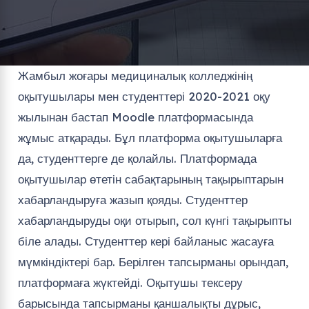
Жамбыл жоғары медициналық колледжінің
оқытушылары мен студенттері 2020-2021 оқу
жылынан бастап Moodle платформасында
жұмыс атқарады. Бұл платформа оқытушыларға
да, студенттерге де қолайлы. Платформада
оқытушылар өтетін сабақтарының тақырыптарын
хабарландыруға жазып қояды. Студенттер
хабарландыруды оқи отырып, сол күнгі тақырыпты
біле алады. Студенттер кері байланыс жасауға
мүмкіндіктері бар. Берілген тапсырманы орындап,
платформаға жүктейді. Оқытушы тексеру
барысында тапсырманы қаншалықты дұрыс,