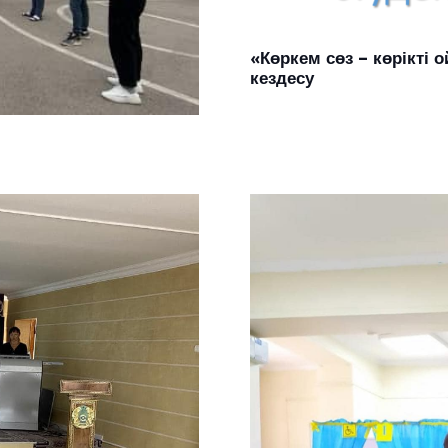
«Көркем сөз – көрікті
кездесу