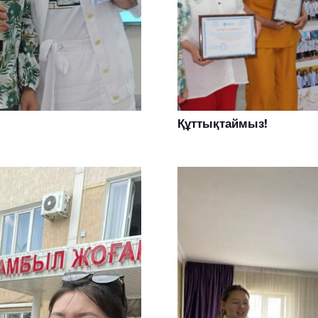
Құттықтаймыз!