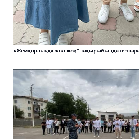
«Жемқорлыққа жол жоқ” тақырыбында іс-шар