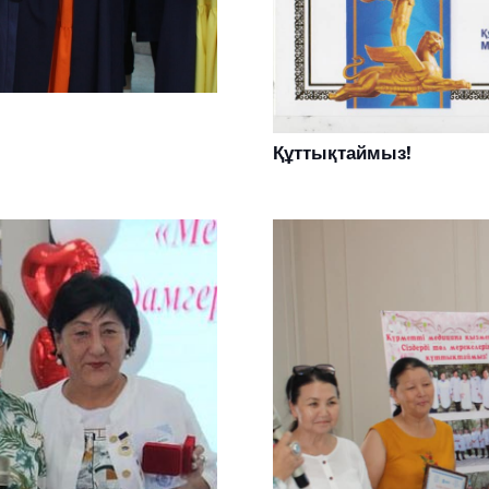
Құттықтаймыз!