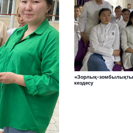
«Зорлық-зомбылықтың
кездесу