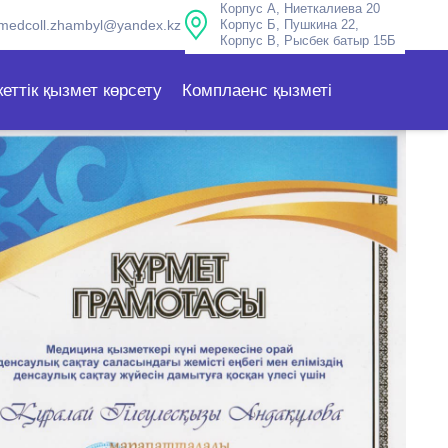
Корпус А, Ниеткалиева 20
medcoll.zhambyl@yandex.kz
Корпус Б, Пушкина 22,
Корпус В, Рысбек батыр 15Б
еттік қызмет көрсету
Комплаенс қызметі