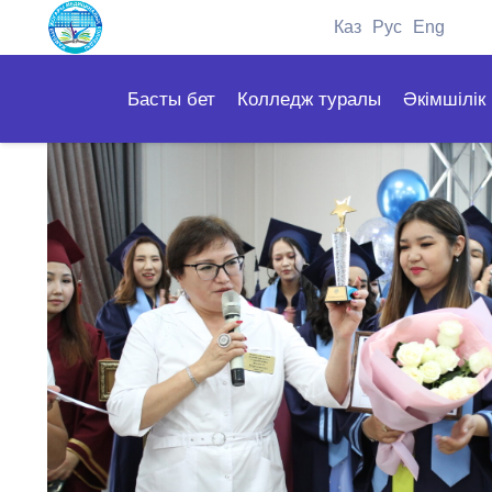
Каз
Рус
Eng
Басты бет
Колледж туралы
Әкімшілік