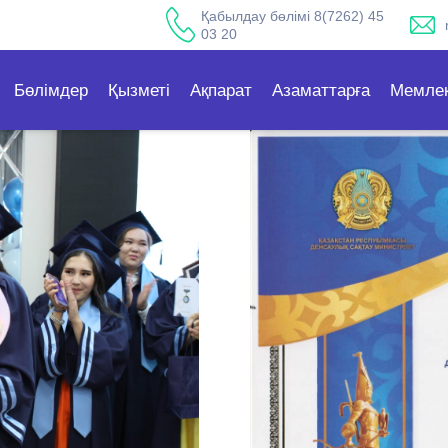
Қабылдау бөлімі 8(7262) 45
03 20
Бөлімдер
Қызметі
Ақпарат
Азаматтарға
Мемлек