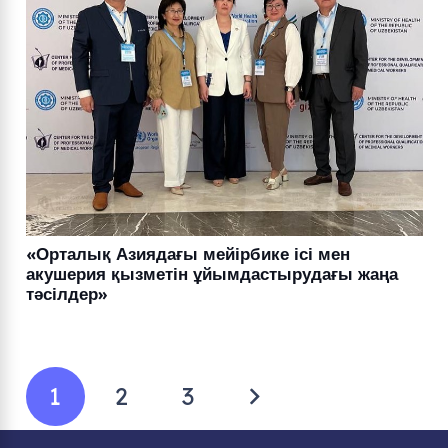
«Орталық Азиядағы мейірбике ісі мен
акушерия қызметін ұйымдастырудағы жаңа
тәсілдер»
1
2
3