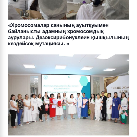
«Хромосомалар санының ауытқуымен
байланысты адамның хромосомдық
аурулары. Дезоксирибонуклеин қышқылының
кездейсоқ мутациясы. »