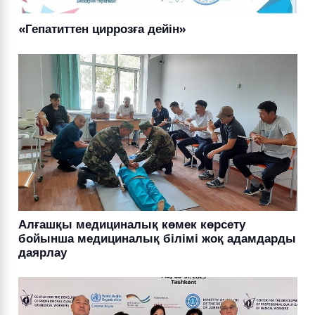
«Гепатиттен циррозға дейін»
Алғашқы медициналық көмек көрсету
бойынша медициналық білімі жоқ адамдарды
даярлау