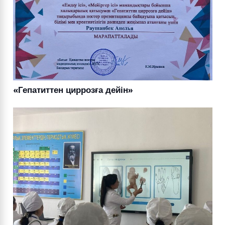
«Гепатиттен циррозға дейін»