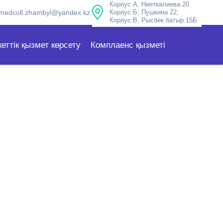
Корпус А, Ниеткалиева 20
medcoll.zhambyl@yandex.kz
Корпус Б, Пушкина 22,
Корпус В, Рысбек батыр 15Б
еттік қызмет көрсету
Комплаенс қызметі