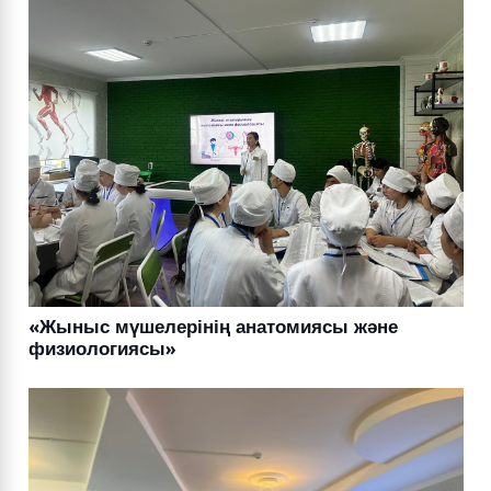
«Жыныс мүшелерінің анатомиясы және
физиологиясы»