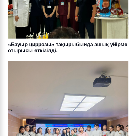
«Бауыр циррозы» тақырыбында ашық үйірме
отырысы өткізілді.