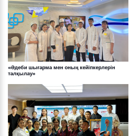
«Әдеби шығарма мен оның кейіпкерлерін
талқылау»