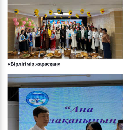
«Бірлігіміз жарасқан»