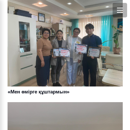
«Мен өмірге құштармын»