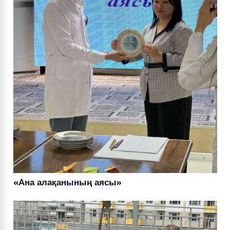
«Ана алақанының аясы»