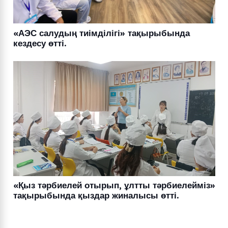
«АЭС салудың тиімділігі» тақырыбында
кездесу өтті.
«Қыз тәрбиелей отырып, ұлтты тәрбиелейміз»
тақырыбында қыздар жиналысы өтті.