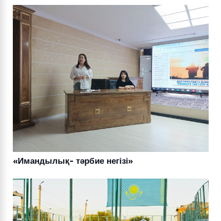
«Имандылық- тәрбие негізі»