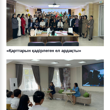
«Қарттарын қадірлеген ел ардақты»