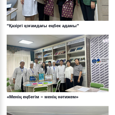
“Қазіргі қоғамдағы еңбек адамы”
«Менің еңбегім – менің нәтижем»