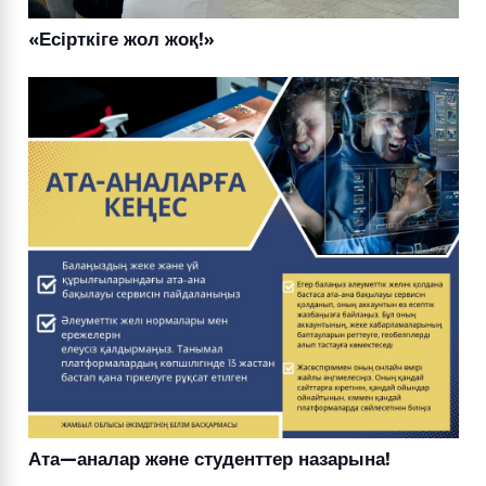
«Есірткіге жол жоқ!»
Ата—аналар және студенттер назарына!