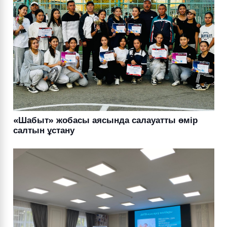
«Шабыт» жобасы аясында салауатты өмір
салтын ұстану