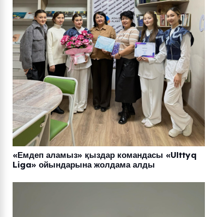
«Емдеп аламыз» қыздар командасы «Ulttyq
Liga» ойындарына жолдама алды