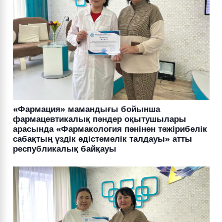
«Фармация» мамандығы бойынша
фармацевтикалық пәндер оқытушылары
арасында «Фармакология пәнінен тәжірибелік
сабақтың үздік әдістемелік талдауы» атты
республикалық байқауы