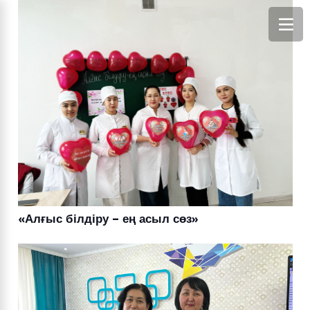
«Алғыс білдіру – ең асыл сөз»