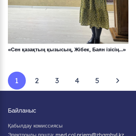
«Сен қазақтың қызысың, Жібек, Баян ізісің…»
1
2
3
4
5
Байланыс
Қабылдау комиссиясы
Электронды пошта: med.col.priem@zhambyl.kz