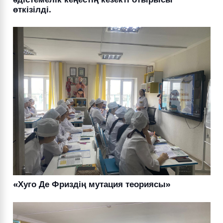
өткізілді.
«Хуго Де Фриздің мутация теориясы»