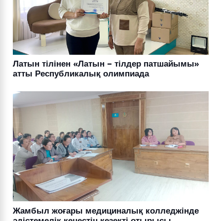
Латын тілінен «Латын – тілдер патшайымы»
атты Республикалық олимпиада
Жамбыл жоғары медициналық колледжінде
әдістемелік кеңестің кезекті отырысы