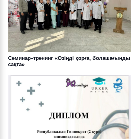
Семинар-тренинг «Өзіңді қорға, болашағыңды
сақта»