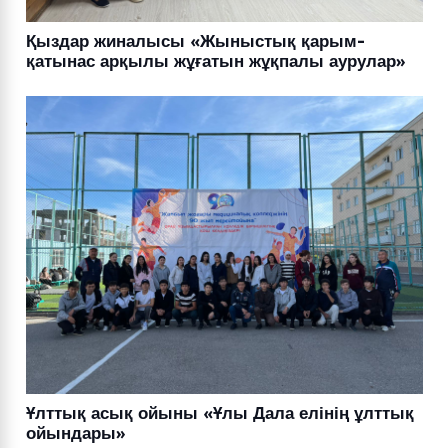
Қыздар жиналысы «Жыныстық қарым-
қатынас арқылы жұғатын жұқпалы аурулар»
Ұлттық асық ойыны «Ұлы Дала елінің ұлттық
ойындары»