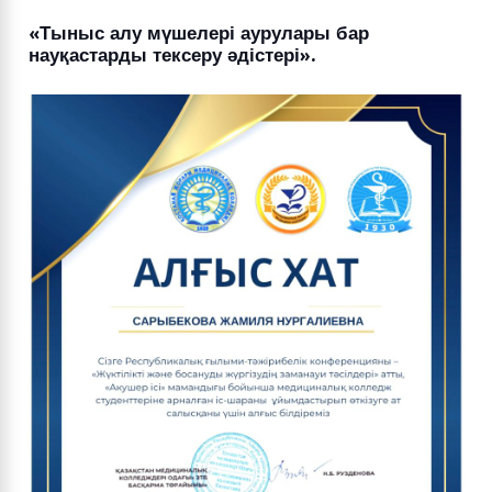
«Тыныс алу мүшелері аурулары бар
науқастарды тексеру әдістері».