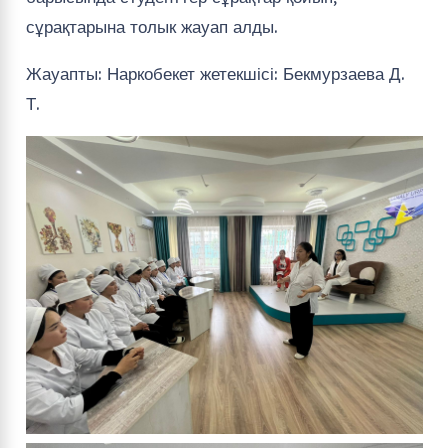
сұрақтарына толык жауап алды.
Жауапты: Наркобекет жетекшісі: Бекмурзаева Д.
Т.