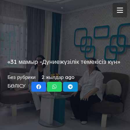
«31 мамыр -Дүниежүзілік темекісіз күн»
Без рубрики
2 жылдар ago
БӨЛІСУ