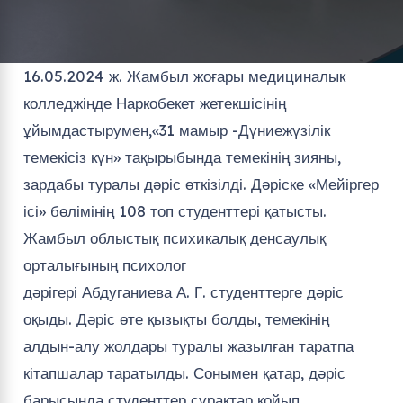
16.05.2024 ж. Жамбыл жоғары медициналык
колледжінде Наркобекет жетекшісінің
ұйымдастырумен,«31 мамыр -Дүниежүзілік
темекісіз күн» тақырыбында темекінің зияны,
зардабы туралы дәріс өткізілді. Дәріске «Мейіргер
ісі» бөлімінің 108 топ студенттері қатысты.
Жамбыл облыстық психикалық денсаулық
орталығының психолог
дәрігері Абдуганиева А. Г. студенттерге дәріс
оқыды. Дәріс өте қызықты болды, темекінің
алдын-алу жолдары туралы жазылған таратпа
кітапшалар таратылды. Сонымен қатар, дәріс
барысында студенттер сұрақтар қойып,