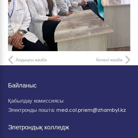
Алдыңғы жазба
Келесі жазба
Байланыс
Қабылдау комиссиясы
Электронды пошта: med.col.priem@zhambyl.kz
Элетрондық колледж