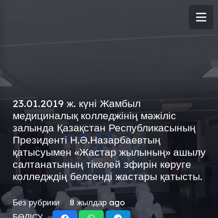
23.01.2019 ж. күні Жамбыл
медициналық колледжінің мәжіліс
залында Қазақстан Республикасының
Президенті Н.Ә.Назарбаевтың
қатысуымен «Жастар жылының» ашылу
салтанатының тікелей эфирін көруге
колледждің белсенді жастары қатысты.
Без рубрики
8 жылдар ago
БӨЛІСУ