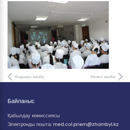
Алдыңғы жазба
Келесі жазба
Байланыс
Қабылдау комиссиясы
Электронды пошта: med.col.priem@zhambyl.kz