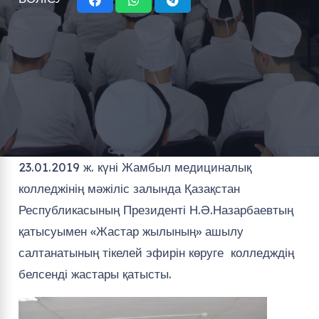
23.01.2019 ж. күні Жамбыл медициналық
колледжінің мәжіліс залында Қазақстан
Республикасының Президенті Н.Ә.Назарбаевтың
қатысуымен «Жастар жылының» ашылу
салтанатының тікелей эфирін көруге колледждің
белсенді жастары қатысты.