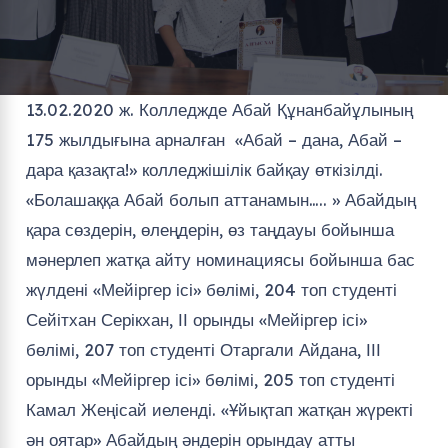
13.02.2020 ж. Колледжде Абай Құнанбайұлының
175 жылдығына арналған
«Абай – дана, Абай –
дара қазақта!» колледжішілік байқау өткізілді.
«Болашаққа Абай болып аттанамын….. » Абайдың
қара сөздерін, өлеңдерін, өз таңдауы бойынша
мәнерлеп жатқа айту номинациясы бойынша бас
жүлдені «Мейіргер ісі» бөлімі, 204 топ студенті
Сейітхан Серікхан, ІІ орынды «Мейіргер ісі»
бөлімі, 207 топ студенті Отаргали Айдана, ІІІ
орынды «Мейіргер ісі» бөлімі, 205 топ студенті
Камал Жеңісай иеленді. «Ұйықтап жатқан жүректі
ән оятар» Абайдың әндерін орындау атты