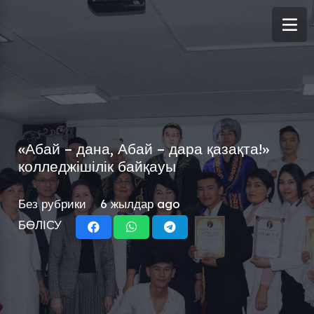
«Абай – дана, Абай – дара қазақта!»
колледжішілік байқауы
Без рубрики
6 жылдар ago
БӨЛІСУ