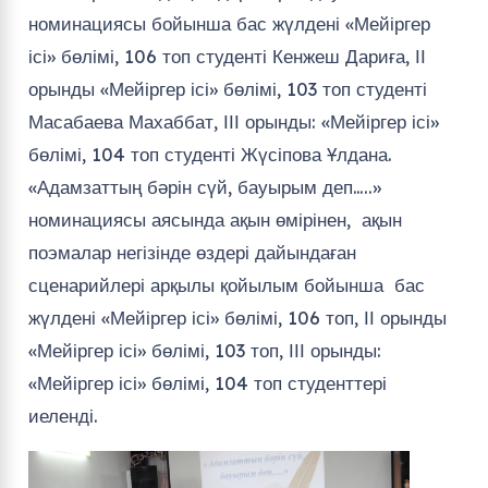
номинациясы бойынша бас жүлдені «Мейіргер
ісі» бөлімі, 106 топ студенті Кенжеш Дариға, ІІ
орынды «Мейіргер ісі» бөлімі, 103 топ студенті
Масабаева Махаббат, ІІІ орынды: «Мейіргер ісі»
бөлімі, 104 топ студенті Жүсіпова Ұлдана.
«Адамзаттың бәрін сүй, бауырым деп…..»
номинациясы аясында ақын өмірінен, ақын
поэмалар негізінде өздері дайындаған
сценарийлері арқылы қойылым бойынша бас
жүлдені «Мейіргер ісі» бөлімі, 106 топ, ІІ орынды
«Мейіргер ісі» бөлімі, 103 топ, ІІІ орынды:
«Мейіргер ісі» бөлімі, 104 топ студенттері
иеленді.