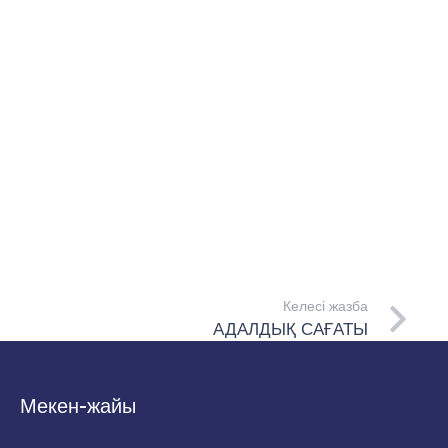
Келесі жазба
АДАЛДЫҚ САҒАТЫ
Мекен-жайы