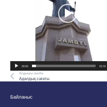
00:00
02:32
Алдыңғы жазба
Адалдық сағаты
Байланыс