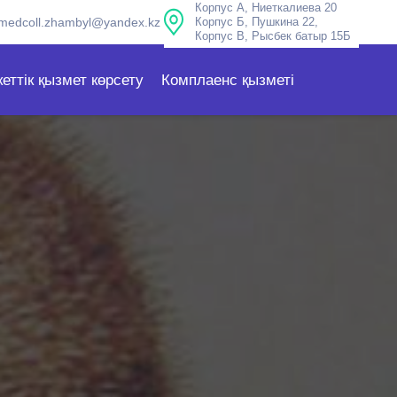
Корпус А, Ниеткалиева 20
medcoll.zhambyl@yandex.kz
Корпус Б, Пушкина 22,
Корпус В, Рысбек батыр 15Б
еттік қызмет көрсету
Комплаенс қызметі