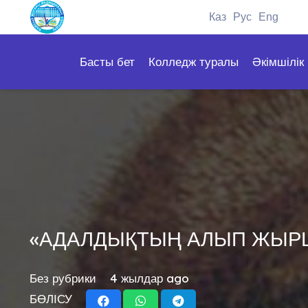
Каз
Рус
Eng
Басты бет
Колледж туралы
Әкімшілік
«АДАЛДЫҚТЫҢ АЛЫП ЖЫР
Без рубрики
4 жылдар ago
БӨЛІСУ