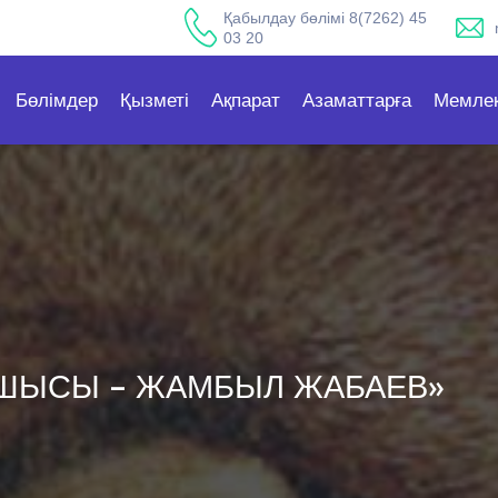
Қабылдау бөлімі 8(7262) 45
03 20
Бөлімдер
Қызметі
Ақпарат
Азаматтарға
Мемлек
ШЫСЫ – ЖАМБЫЛ ЖАБАЕВ»