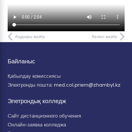
Алдыңғы жазба
Келесі жазба
Байланыс
Қабылдау комиссиясы
Электронды пошта: med.col.priem@zhambyl.kz
Элетрондық колледж
Сайт дистанционного обучения
Онлайн-заявка колледжа