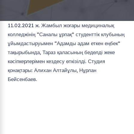
11.02.2021 ж. Жамбыл жоғары медициналық
колледжінің “Саналы ұрпақ” студенттік клубының
ұйымдастыруымен “Адамды адам еткен еңбек”
тақырыбында, Тараз қаласының беделді жеке
кәсіпкерлерімен кездесу өткізілді. Студия
қонақтары: Алихан Алтайұлы, Нұрлан
Бейсенбаев.