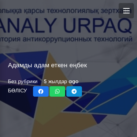
Адамды адам еткен еңбек
Без рубрики
5 жылдар ago
БӨЛІСУ