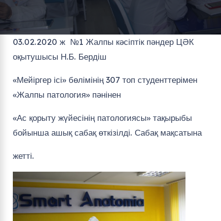
03.02.2020 ж №1 Жалпы кәсіптік пәндер ЦӘК
оқытушысы Н.Б. Бердіш
«Мейіргер ісі» бөлімінің 307 топ студенттерімен
«Жалпы патология» пәнінен
«Ас қорыту жүйесінің патологиясы» тақырыбы
бойынша ашық сабақ өткізілді. Сабақ мақсатына
жетті.