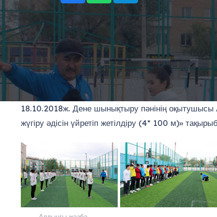
18.10.2018ж. Дене шынықтыру пәнінің оқытушысы А
жүгіру әдісін үйретіп жетілдіру (4* 100 м)» тақыры
Алдыңғы жазба