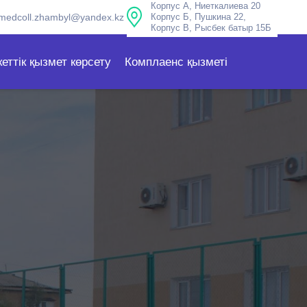
Корпус А, Ниеткалиева 20
medcoll.zhambyl@yandex.kz
Корпус Б, Пушкина 22,
Корпус В, Рысбек батыр 15Б
еттік қызмет көрсету
Комплаенс қызметі