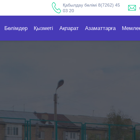
Қабылдау бөлімі 8(7262) 45
03 20
Бөлімдер
Қызметі
Ақпарат
Азаматтарға
Мемлек