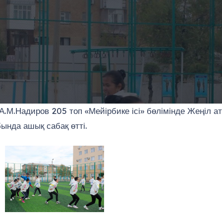
.М.Надиров 205 топ «Мейірбике ісі» бөлімінде Жеңіл а
бында ашық сабақ өтті.