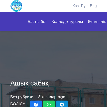
Каз
Рус
Eng
Басты бет
Колледж туралы
Әкімшілік
Ашық сабақ
Без рубрики
8 жылдар ago
БӨЛІСУ