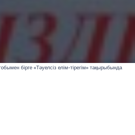
ымен бірге «Тәуелсіз елім-тірегім» тақырыбында