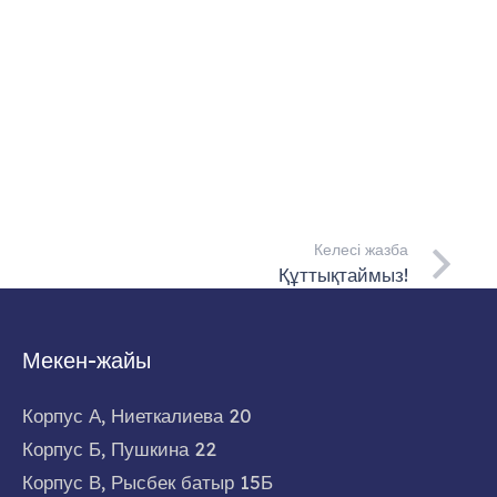
Келесі жазба
Құттықтаймыз!
Мекен-жайы
Корпус А, Ниеткалиева 20
Корпус Б, Пушкина 22
Корпус В, Рысбек батыр 15Б