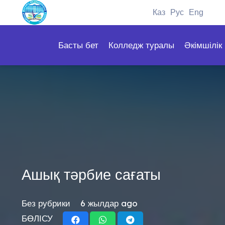
Каз
Рус
Eng
Басты бет
Колледж туралы
Әкімшілік
Ашық тәрбие сағаты
Без рубрики
6 жылдар ago
БӨЛІСУ