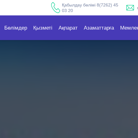
Қабылдау бөлімі 8(7262) 45
03 20
Бөлімдер
Қызметі
Ақпарат
Азаматтарға
Мемлек