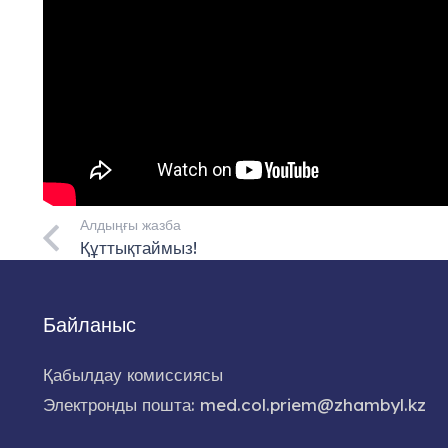
Алдыңғы жазба
Құттықтаймыз!
Байланыс
Қабылдау комиссиясы
Электронды пошта: med.col.priem@zhambyl.kz