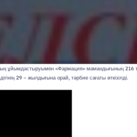
ның ұйымдастыруымен «Фармация» мамандығының 216 тоб
гінің 29 – жылдығына орай, тәрбие сағаты өткізілді.