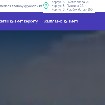
Корпус А, Ниеткалиева 20
medcoll.zhambyl@yandex.kz
Корпус Б, Пушкина 22,
Корпус В, Рысбек батыр 15Б
еттік қызмет көрсету
Комплаенс қызметі