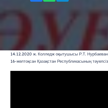
14.12.2020 ж. Колледж оқытушысы Р.Т. Нурбаева
16-желтоқсан Қазақстан Республикасының тәуелсізді