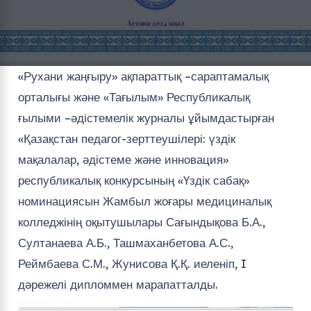
«Рухани жаңғыру» ақпараттық –сараптамалық
орталығы және «Тағылым» Республикалық
ғылыми –әдістемелік журналы ұйымдастырған
«Қазақстан педагог-зерттеушілері: үздік
мақалалар, әдістеме және инновация»
республикалық конкурсының «Үздік сабақ»
номинациясын Жамбыл жоғары медициналық
колледжінің оқытушылары Сағындықова Б.А.,
Султанаева А.Б., Ташмаханбетова А.С.,
Реймбаева С.М., Жунисова Қ.Қ. иеленіп, I
дәрежелі дипломмен марапатталды.