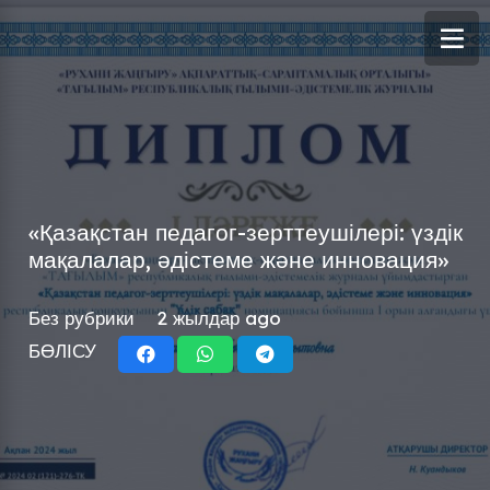
«Қазақстан педагог-зерттеушілері: үздік
мақалалар, әдістеме және инновация»
Без рубрики
2 жылдар ago
БӨЛІСУ