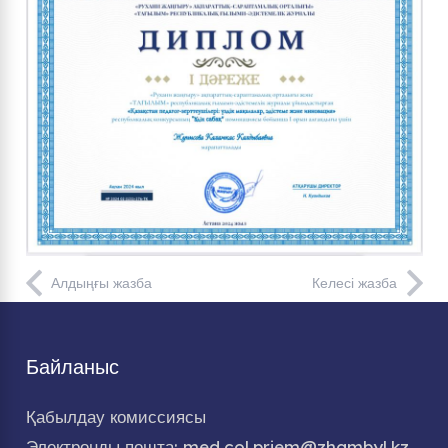
Алдыңғы жазба
Келесі жазба
Байланыс
Қабылдау комиссиясы
Электронды пошта: med.col.priem@zhambyl.kz