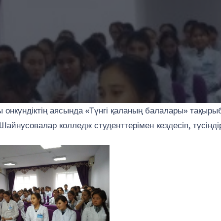
ы онкүндіктің аясында «Түнгі қаланың балалары» тақыр
айнусовалар колледж студенттерімен кездесіп, түсінді