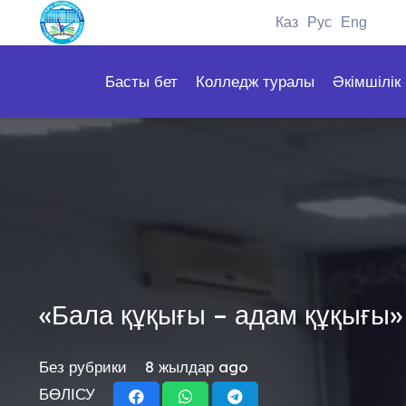
Каз
Рус
Eng
Басты бет
Колледж туралы
Әкімшілік
«Бала құқығы – адам құқығы» 
Без рубрики
8 жылдар ago
БӨЛІСУ