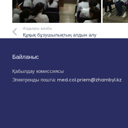
Алдыңғы жазба
Құқық бұзушылықтың алдын алу
Байланыс
Қабылдау комиссиясы
Электронды пошта: med.col.priem@zhambyl.kz