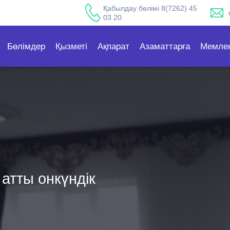
Қабылдау бөлімі 8(7262) 45
03 20
Бөлімдер
Қызметі
Ақпарат
Азаматтарға
Мемлек
атты онкүндік