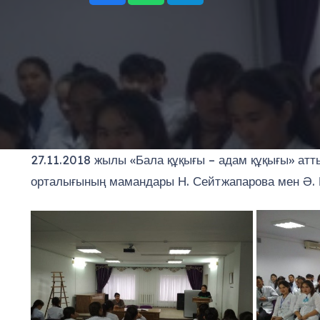
27.11.2018 жылы «Бала құқығы – адам құқығы» атт
орталығының мамандары Н. Сейтжапарова мен Ә. Ш