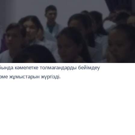
ыбында кәмелетке толмағандарды бейімдеу
рме жұмыстарын жүргізді.