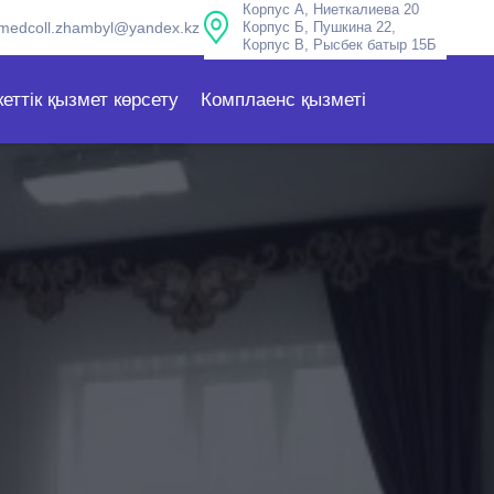
Корпус А, Ниеткалиева 20
medcoll.zhambyl@yandex.kz
Корпус Б, Пушкина 22,
Корпус В, Рысбек батыр 15Б
еттік қызмет көрсету
Комплаенс қызметі