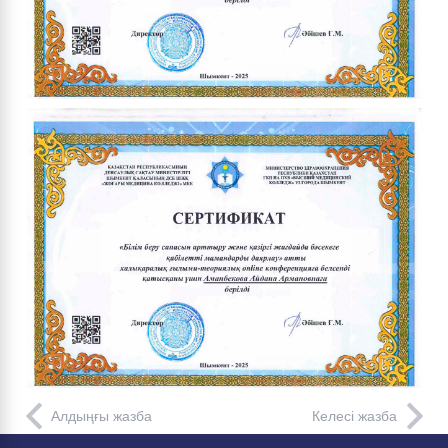
Алдыңғы жазба
Келесі жазба