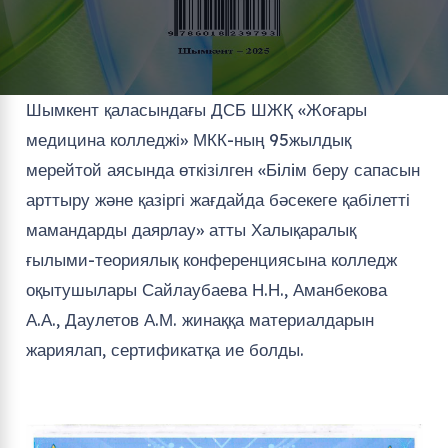
Шымкент қаласындағы ДСБ ШЖҚ «Жоғары
медицина колледжі» МКК-ның 95жылдық
мерейтой аясында өткізілген «Бiлiм беру сапасын
арттыру және қазіргі жағдайда бәсекеге қабілетті
мамандарды даярлау» атты Халықаралық
ғылыми-теориялық конференциясына колледж
оқытушылары Сайлаубаева Н.Н., Аманбекова
А.А., Даулетов А.М. жинаққа материалдарын
жариялап, сертификатқа ие болды.