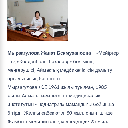
Мырзагулова Жанат Бекмухановна
– «Мейіргер
ісі», «Қолданбалы бакалавр» бөлімінің
меңгерушісі, Аймақтық медбикелік ісін дамыту
орталығының басшысы.
Мырзагулова Ж.Б.1961 жылы туылған, 1985
жылы Алматы мемлекеттік медициналық
институтын «Педиатрия» мамандығы бойынша
бітірді. Жалпы еңбек өтілі 30 жыл, оның ішінде
Жамбыл медициналық колледжінде 25 жыл.