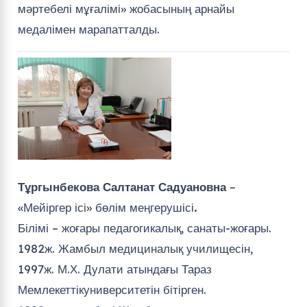
мәртебелі мұғалімі» жобасының арнайы
медалімен марапатталды.
Тұргынбекова Салтанат Садуановна
–
«Мейіргер ісі» бөлім меңгерушісі
.
Білімі – жоғары педагогикалық, санаты-жоғары.
1982ж. Жамбыл медициналық училищесін,
1997ж. М.Х. Дулати атындағы Тараз
Мемлекеттікуниверситетін бітірген.