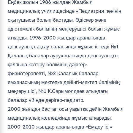
Еңбек жолын 1986 жылдан Жамбыл
медициналық училищесінде «Педиатрия пәнінің
оқытушысы болып бастады. Әдіскер және
әдістемелік бөлімінің меңгерушісі болып жұмыс
атқарды. 1996-2000 жылдар аралығында
денсаулық сақтау саласында жұмыс істеді: №1
Қалалық балалар ауруханасында денсаулықты
қалпына келтіру бөлімінің дәрігер-
физиотерапевті, №2 Қалалық балалар
емханасының мектепке дейінгі-мектеп бөлімінің
меңгерушісі, №1 К.Сарымолдаев атындағы
балалар үйінде дәрігер-педиатр.
2000 жылдан бастап осы уақытқа дейін Жамбыл
медициналық колледжінде жұмыс атқарады.
2000-2010 жылдар аралығында «Емдеу ісі»