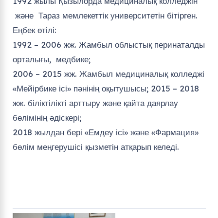
1992 жылы Қызылорда медициналық колледжін
және Тараз мемлекеттік университетін бітірген.
Еңбек өтілі:
1992 – 2006 жж. Жамбыл облыстық перинаталды
орталығы, медбике;
2006 – 2015 жж. Жамбыл медициналық колледжі
«Мейірбике ісі» пәнінің оқытушысы; 2015 – 2018
жж. біліктілікті арттыру және қайта даярлау
бөлімінің әдіскері;
2018 жылдан бері «Емдеу ісі» және «Фармация»
бөлім меңгерушісі қызметін атқарып келеді.