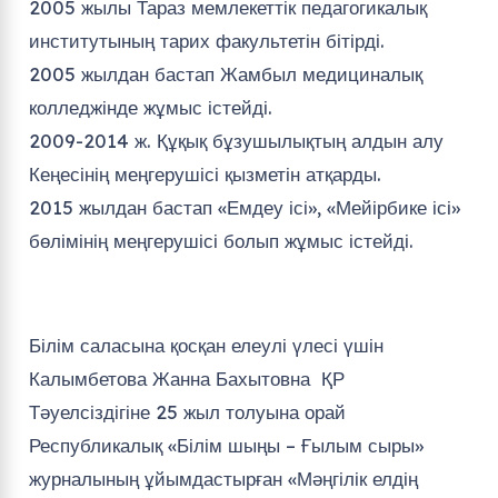
2005 жылы Тараз мемлекеттік педагогикалық
институтының тарих факультетін бітірді.
2005 жылдан бастап Жамбыл медициналық
колледжінде жұмыс істейді.
2009-2014 ж. Құқық бұзушылықтың алдын алу
Кеңесінің меңгерушісі қызметін атқарды.
2015 жылдан бастап «Емдеу ісі», «Мейірбике ісі»
бөлімінің меңгерушісі болып жұмыс істейді.
Білім саласына қосқан елеулі үлесі үшін
Калымбетова Жанна Бахытовна ҚР
Тәуелсіздігіне 25 жыл толуына орай
Республикалық «Білім шыңы – Ғылым сыры»
журналының ұйымдастырған «Мәңгілік елдің