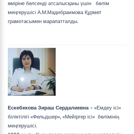
өміріне белсенді атсалысқаны үшін бөлім
меңгерушісі А.М.Мадибраимова Құрмет
грамотасымен марапатталды.
Ескебекова Зираш Сердалиевна
– «Емдеу ісі»
біліктілігі «Фельдшер», «Мейіргер ісі» бөлімінің
меңгерушісі.