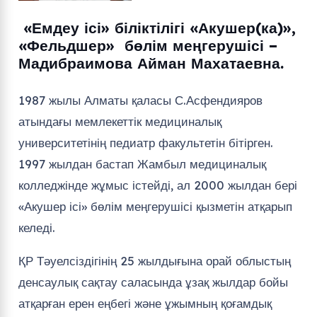
«Емдеу ісі» біліктілігі «Акушер(ка)»,
«Фельдшер» бөлім меңгерушісі –
Мадибраимова Айман Махатаевна.
1987 жылы Алматы қаласы С.Асфендияров
атындағы мемлекеттік медициналық
университетінің педиатр факультетін бітірген.
1997 жылдан бастап Жамбыл медициналық
колледжінде жұмыс істейді, ал 2000 жылдан бері
«Акушер ісі» бөлім меңгерушісі қызметін атқарып
келеді.
ҚР Тәуелсіздігінің 25 жылдығына орай облыстың
денсаулық сақтау саласында ұзақ жылдар бойы
атқарған ерен еңбегі және ұжымның қоғамдық