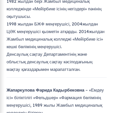
1982 жылдан бері Жамбыл медициналық
колледжінде «Мейірбике ісінің негіздері» пәнінің
оқытушысы.
1998 жылдан БЖФ меңгерушісі, 2004жылдан
ЦӘК меңгерушісі қызметін атқарды. 2014жылдан
Жамбыл медициналық колледжі «Мейірбике ісі»
кешкі бөлімінің меңгерушісі.
Денсаулық сақтау Департаментінің және
облыстық денсаулық сақтау кәсіподағының
мақтау қағаздарымен марапатталған.
Жапаркулова Фарида Кадырбековна
– «Емдеу
ісі» біліктілігі «Фельдшер» «Фармация бөлімінің
меңгерушісі, 1989 жылы Жамбыл медициналық
колледжін бітірген.