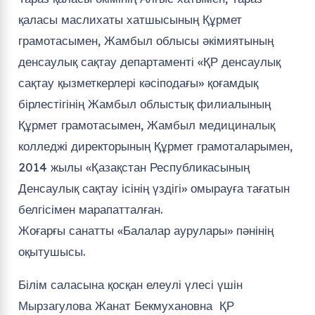
қаласы маслихаты хатшысының Құрмет
грамотасымен, Жамбыл облысы әкімиятының
денсаулық сақтау департаменті «ҚР денсаулық
сақтау қызметкерлері кәсіподағы» қоғамдық
бірлестігінің Жамбыл облыстық филиалының
Құрмет грамотасымен, Жамбыл медициналық
колледжі директорының Құрмет грамоталарымен,
2014 жылы «Қазақстан Республикасының
Денсаулық сақтау ісінің үздігі» омырауға тағатын
белгісімен марапатталған.
Жоғарғы санатты «Балалар аурулары» пәнінің
оқытушысы.
Білім саласына қосқан елеулі үлесі үшін
Мырзагулова Жанат Бекмухановна ҚР