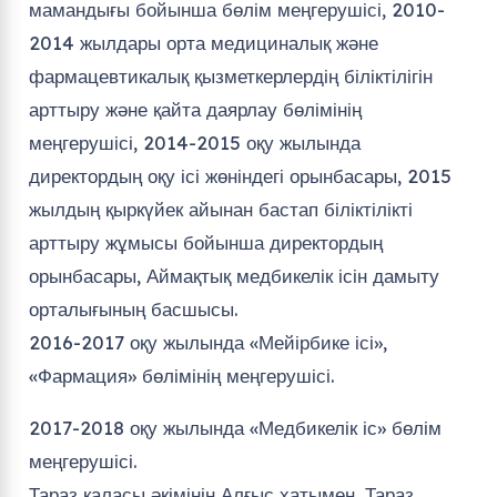
мамандығы бойынша бөлім меңгерушісі, 2010-
2014 жылдары орта медициналық және
фармацевтикалық қызметкерлердің біліктілігін
арттыру және қайта даярлау бөлімінің
меңгерушісі, 2014-2015 оқу жылында
директордың оқу ісі жөніндегі орынбасары, 2015
жылдың қыркүйек айынан бастап біліктілікті
арттыру жұмысы бойынша директордың
орынбасары, Аймақтық медбикелік ісін дамыту
орталығының басшысы.
2016-2017 оқу жылында «Мейірбике ісі»,
«Фармация» бөлімінің меңгерушісі.
2017-2018 оқу жылында «Медбикелік іс» бөлім
меңгерушісі.
Тараз қаласы әкімінің Алғыс хатымен, Тараз