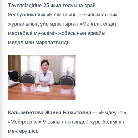
Тәуелсіздігіне 25 жыл толуына орай
Республикалық «Білім шыңы – Ғылым сыры»
журналының ұйымдастырған «Мәңгілік елдің
мәртебелі мұғалімі» жобасының арнайы
медалімен марапатталды.
Калымбетова Жанна Бахытовна
– «Емдеу ісі»,
«Мейіргер ісі» 9 сынып негізінде І курс бөлімінің
меңгерушісі.