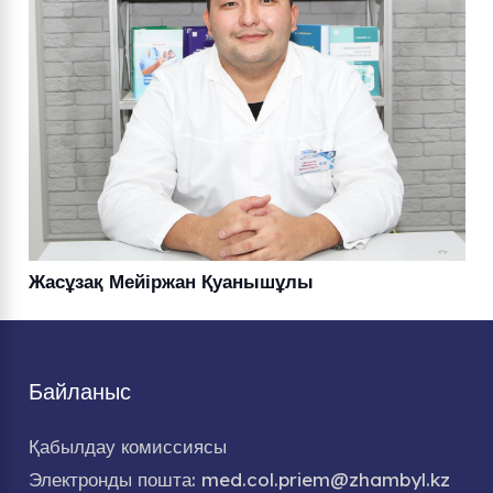
Жасұзақ Мейіржан Қуанышұлы
Байланыс
Қабылдау комиссиясы
Электронды пошта: med.col.priem@zhambyl.kz