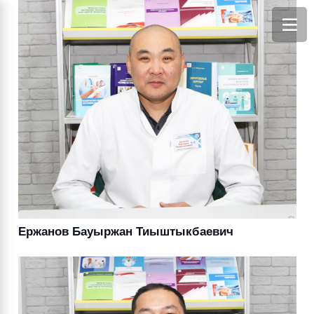
Ержанов Бауыржан Тиыштыкбаевич