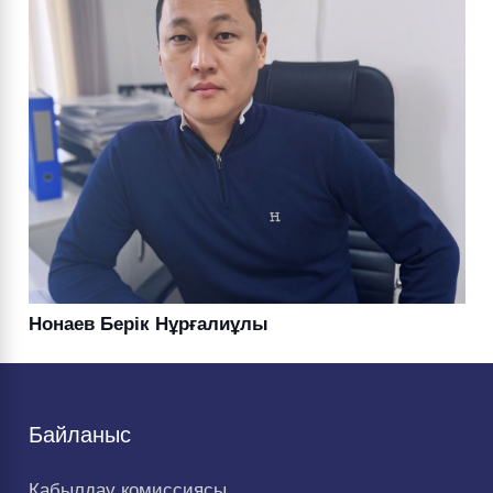
Нонаев Берік Нұрғалиұлы
Байланыс
Қабылдау комиссиясы