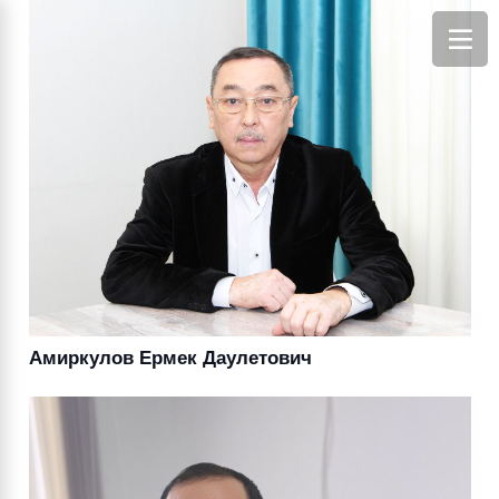
Амиркулов Ермек Даулетович