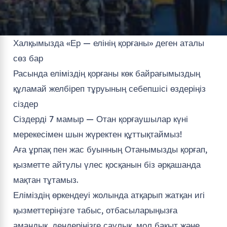
Халқымызда «Ер — елінің қорғаны» деген аталы
сөз бар
Расында еліміздің қорғаны көк байрағымыздың
құламай желбіреп тұруының себепшісі өздеріңіз
сіздер
Сіздерді 7 мамыр — Отан қорғаушылар күні
мерекесімен шын жүректен құттықтаймыз!
Аға ұрпақ пен жас буынның Отанымызды қорғап,
қызметте айтулы үлес қосқанын біз әрқашанда
мақтан тұтамыз.
Еліміздің өркендеуі жолында атқарып жатқан игі
қызметтеріңізге табыс, отбасыларыңызға
амандық, дендеріңізге саулық, мол бақыт және