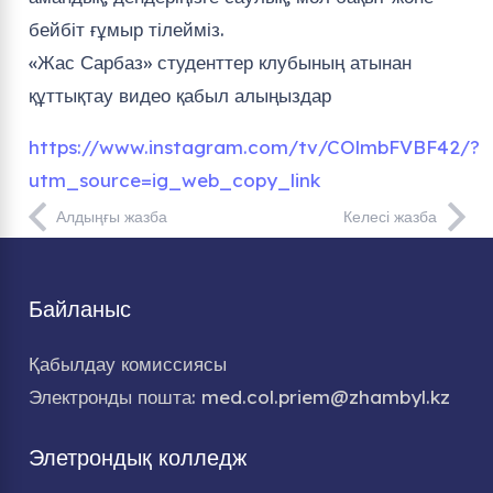
бейбіт ғұмыр тілейміз.
«Жас Сарбаз» студенттер клубының атынан
құттықтау видео қабыл алыңыздар
https://www.instagram.com/tv/COlmbFVBF42/?
utm_source=ig_web_copy_link
Алдыңғы жазба
Келесі жазба
Байланыс
Қабылдау комиссиясы
Электронды пошта: med.col.priem@zhambyl.kz
Элетрондық колледж