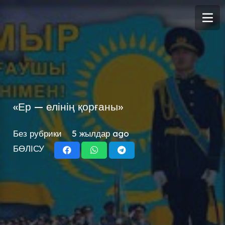
«Ер — елінің қорғаны»
Без рубрики
5 жылдар ago
БӨЛІСУ