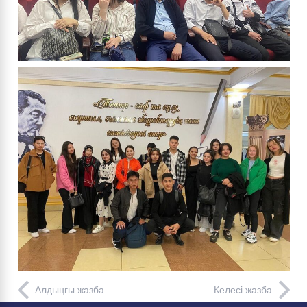
Алдыңғы жазба
Келесі жазба