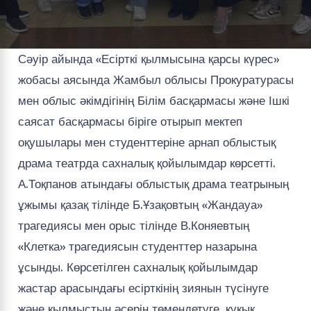
Сәуір айында «Есірткі қылмысына қарсы күрес»
жобасы аясында Жамбыл облысы Прокуратурасы
мен облыс әкімдігінің Білім басқармасы және Ішкі
саясат басқармасы біріге отырып мектеп
оқушылары мен студенттеріне арнап облыстық
драма театрда сахналық қойылымдар көрсетті.
А.Тоқпанов атындағы облыстық драма театрының
ұжымы қазақ тілінде Б.Ұзақовтың «Жандауа»
трагедиясы мен орыс тілінде В.Коняевтың
«Клетка» трагедиясын студенттер назарына
ұсынды. Көрсетілген сахналық қойылымдар
жастар арасындағы есірткінің зиянын түсінуге
және қылмыстың әсерін төмендетуге, құқық