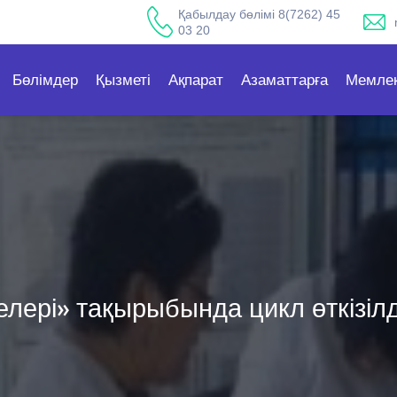
Қабылдау бөлімі 8(7262) 45
03 20
Бөлімдер
Қызметі
Ақпарат
Азаматтарға
Мемлек
лері» тақырыбында цикл өткізілд