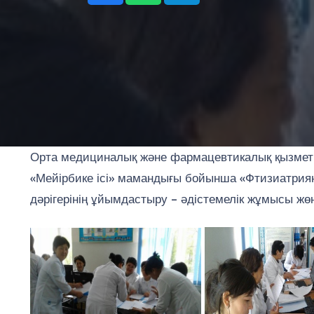
Орта медициналық және фармацевтикалық қызметкер
«Мейірбике ісі» мамандығы бойынша «Фтизиатрияның
дәрігерінің ұйымдастыру – әдістемелік жұмысы ж