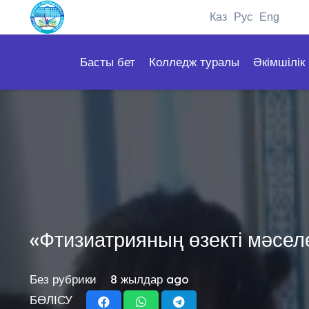
Каз
Рус
Eng
Басты бет
Колледж туралы
Әкімшілік
«Фтизиатрияның өзекті мәселе
Без рубрики
8 жылдар ago
БӨЛІСУ