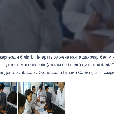
лердің біліктілігін арттыру және қайта даярлау бөлімі
 өзекті мәселелері» (ақылы негізінде) цикл өткізілді. 
өніндегі орынбасары Жолдасова Гулзия Сабитқызы тәжір