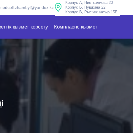
Корпус А, Ниеткалиева 20
medcoll.zhambyl@yandex.kz
Корпус Б, Пушкина 22,
Корпус В, Рысбек батыр 15Б
еттік қызмет көрсету
Комплаенс қызметі
і