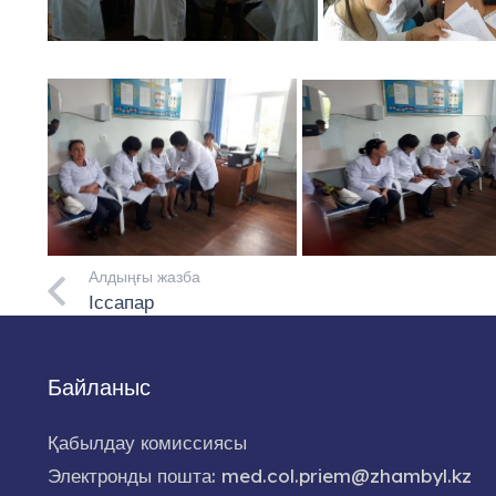
Алдыңғы жазба
Іссапар
Байланыс
Қабылдау комиссиясы
Электронды пошта: med.col.priem@zhambyl.kz