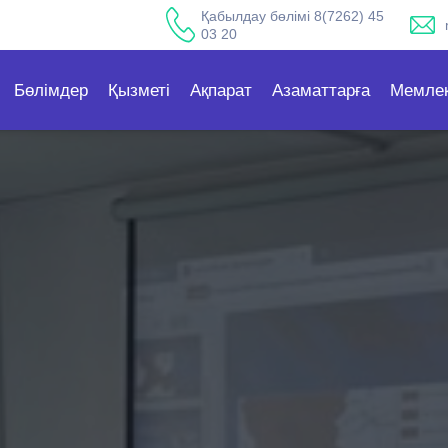
Қабылдау бөлімі 8(7262) 45
03 20
Бөлімдер
Қызметі
Ақпарат
Азаматтарға
Мемлек