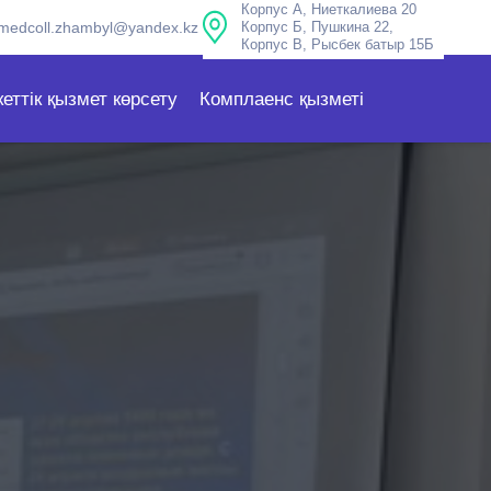
Корпус А, Ниеткалиева 20
medcoll.zhambyl@yandex.kz
Корпус Б, Пушкина 22,
Корпус В, Рысбек батыр 15Б
еттік қызмет көрсету
Комплаенс қызметі