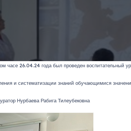
м часе 26.04.24 года был проведен воспитательный уро
сления и систематизации знаний обучающимися значени
куратор Нурбаева Рабига Тилеубековна