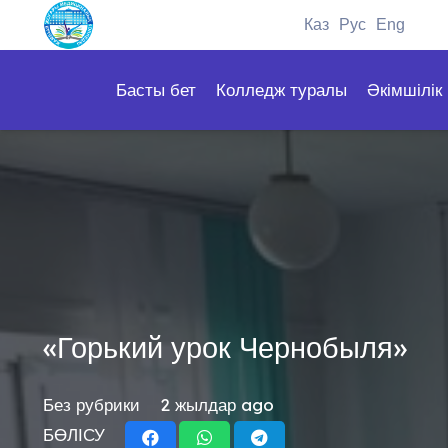
Каз
Рус
Eng
Басты бет
Колледж туралы
Әкімшілік
«Горький урок Чернобыля»
Без рубрики
2 жылдар ago
БӨЛІСУ