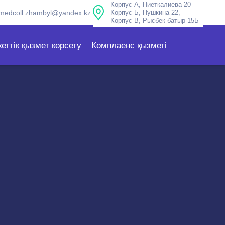
Корпус А, Ниеткалиева 20
medcoll.zhambyl@yandex.kz
Корпус Б, Пушкина 22,
Корпус В, Рысбек батыр 15Б
еттік қызмет көрсету
Комплаенс қызметі