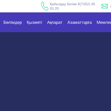
Қабылдау бөлімі 8(7262) 45
03 20
Бөлімдер
Қызметі
Ақпарат
Азаматтарға
Мемлек