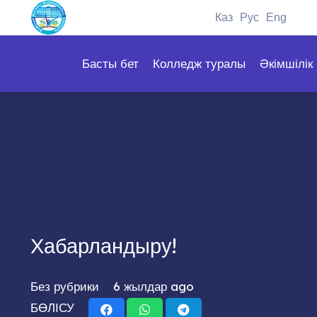
Каз
Рус
Eng
Басты бет
Колледж туралы
Әкімшілік
Хабарландыру!
Без рубрики
6 жылдар ago
БӨЛІСУ