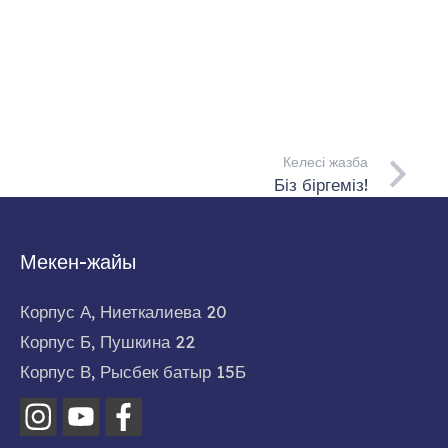
Келесі жазба
Біз біргеміз!
Мекен-жайы
Корпус А, Ниеткалиева 20
Корпус Б, Пушкина 22
Корпус В, Рысбек батыр 15Б