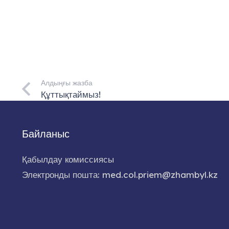
Алдыңғы жазба
Құттықтаймыз!
Байланыс
Қабылдау комиссиясы
Электронды пошта: med.col.priem@zhambyl.kz