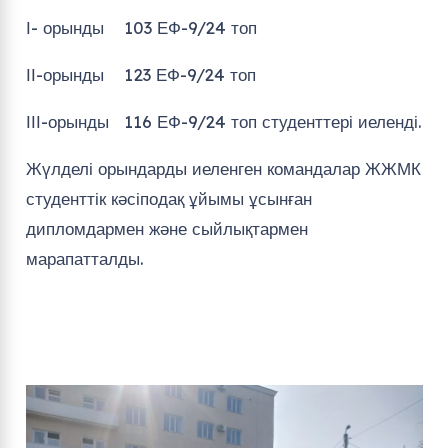
І- орынды 103 ЕФ-9/24 топ
ІІ-орынды 123 ЕФ-9/24 топ
ІІІ-орынды 116 ЕФ-9/24 топ студенттері иеленді.
Жүлделі орындарды иеленген командалар ЖЖМК
студенттік кәсіподақ ұйымы ұсынған
дипломдармен және сыйлықтармен
марапатталды.