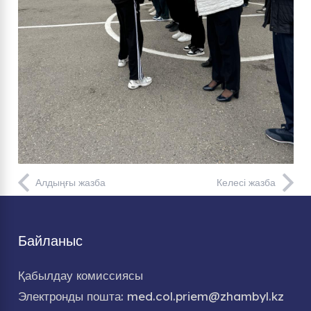
Алдыңғы жазба
Келесі жазба
Байланыс
Қабылдау комиссиясы
Электронды пошта: med.col.priem@zhambyl.kz