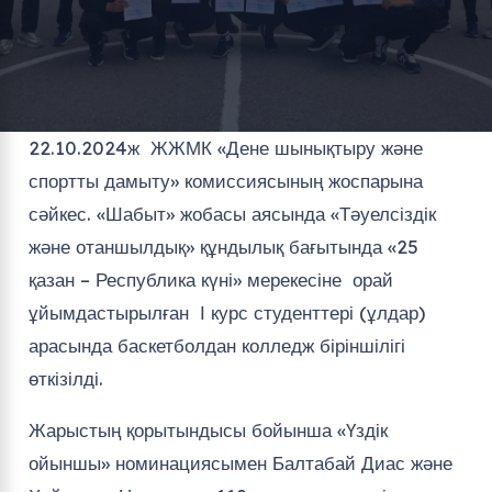
22.10.2024ж ЖЖМК «Дене шынықтыру және
спортты дамыту» комиссиясының жоспарына
сәйкес. «Шабыт» жобасы аясында «Тәуелсіздік
және отаншылдық» құндылық бағытында «25
қазан – Республика күні» мерекесіне орай
ұйымдастырылған І курс студенттері (ұлдар)
арасында баскетболдан колледж біріншілігі
өткізілді.
Жарыстың қорытындысы бойынша «Үздік
ойыншы» номинациясымен Балтабай Диас және