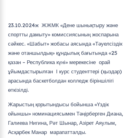
23.10.2024ж ЖЖМК «Дене шынықтыру және
спортты дамыту» комиссиясының жоспарына
сәйкес. «Шабыт» жобасы аясында «Тәуелсіздік
және отаншылдық» құндылық бағытында «25
қазан – Республика күні» мерекесіне орай
ұйымдастырылған І курс студенттері (қыздар)
арасында баскетболдан колледж біріншілігі
өткізілді.
Жарыстың қорытындысы бойынша «Үздік
ойыншы» номинациясымен Тәңірберген Диана,
Галиева Нигина, Рәт Шынар, Азірет Аяулым,
Асқарбек Манар марапатталды.