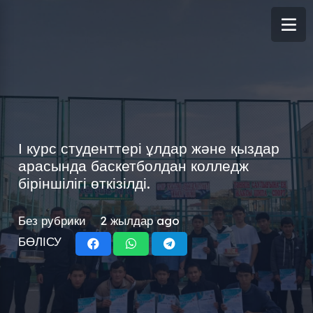
І курс студенттері ұлдар және қыздар
арасында баскетболдан колледж
біріншілігі өткізілді.
Без рубрики
2 жылдар ago
БӨЛІСУ