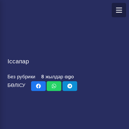
Іссапар
Без рубрики
8 жылдар ago
БӨЛІСУ