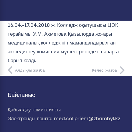
16.04.-17.04.2018 ж. Колледж оқытушысы ЦӘК
төрайымы У.М. Ахметова Қызылорда жоғары
медициналық колледжінің мамандандырылған
аккредиттеу комиссия мүшесі ретінде іссапарға
барып келді.
Алдыңғы жазба
Келесі жазба
Байланыс
Қабылдау комиссиясы
Электронды пошта: med.col.priem@zhambyl.kz