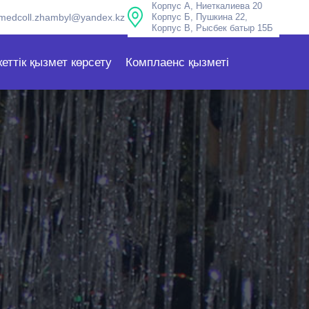
Корпус А, Ниеткалиева 20
medcoll.zhambyl@yandex.kz
Корпус Б, Пушкина 22,
Корпус В, Рысбек батыр 15Б
еттік қызмет көрсету
Комплаенс қызметі