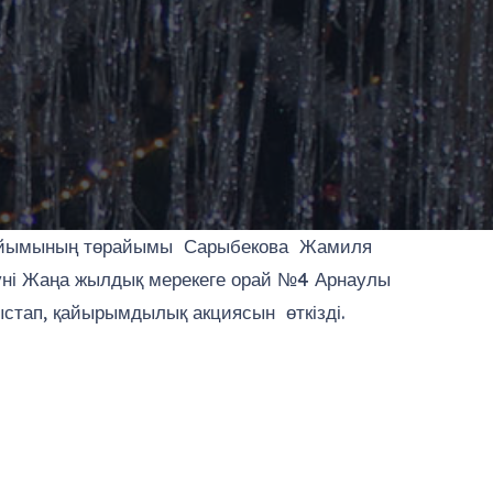
я ұйымының төрайымы Сарыбекова Жамиля
күні Жаңа жылдық мерекеге орай №4 Арнаулы
стап, қайырымдылық акциясын өткізді.