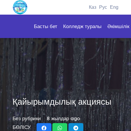
Каз
Рус
Eng
Басты бет
Колледж туралы
Әкімшілік
Қайырымдылық акциясы
Без рубрики
8 жылдар ago
БӨЛІСУ