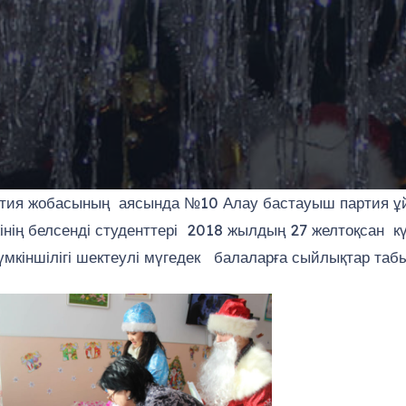
партия жобасының аясында №10 Алау бастауыш парти
ің белсенді студенттері 2018 жылдың 27 желтоқсан 
мкіншілігі шектеулі мүгедек балаларға сыйлықтар табы