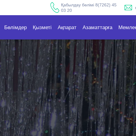
Қабылдау бөлімі 8(7262) 45
03 20
Бөлімдер
Қызметі
Ақпарат
Азаматтарға
Мемлек