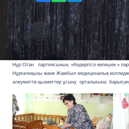
Нұр Отан партиясының «Кедергісіз келешек » 
Нұрғалиқызы және Жамбыл медициналық колледжін
әлеуметтік қызметтер ұсыну орталығына барып,мү