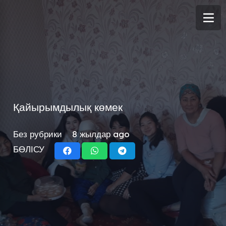
Қайырымдылық көмек
Без рубрики
8 жылдар ago
БӨЛІСУ