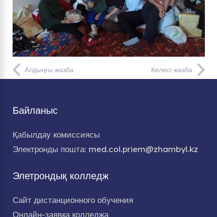
Алдыңғы жазба
Келесі жазба
Байланыс
Қабылдау комиссиясы
Электронды пошта: med.col.priem@zhambyl.kz
Элетрондық колледж
Сайт дистанционного обучения
Онлайн-заявка колледжа