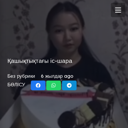
Қашықтықтағы іс-шара
Без рубрики
6 жылдар ago
БӨЛІСУ