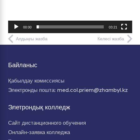
00:00
03:21
Алдыңғы жазба
Келесі жазба
Байланыс
Қабылдау комиссиясы
Электронды пошта: med.col.priem@zhambyl.kz
Элетрондық колледж
Сайт дистанционного обучения
Онлайн-заявка колледжа