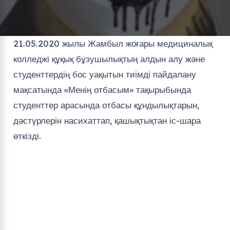
21.05.2020 жылы Жамбыл жоғары медициналық
колледжі құқық бұзушылықтың алдын алу және
студенттердің бос уақытын тиімді пайдалану
мақсатында «Менің отбасым» тақырыбында
студенттер арасында отбасы құндылықтарын,
дәстүрлерін насихаттап, қашықтықтан іс-шара
өткізді.
Видео
плейер