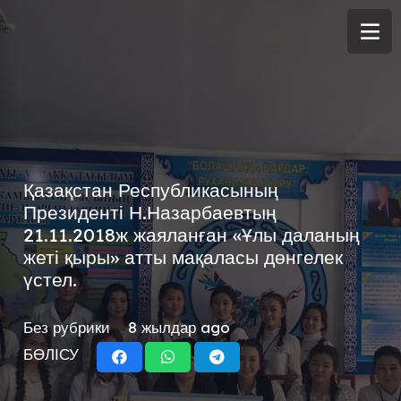
Қазақстан Республикасының
Президенті Н.Назарбаевтың
21.11.2018ж жаяланған «Ұлы даланың
жеті қыры» атты мақаласы дөнгелек
үстел.
Без рубрики
8 жылдар ago
БӨЛІСУ