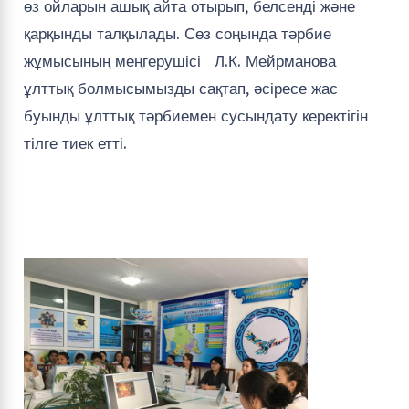
өз ойларын ашық айта отырып, белсенді және
қарқынды талқылады. Сөз соңында тәрбие
жұмысының меңгерушісі Л.К. Мейрманова
ұлттық болмысымызды сақтап, әсіресе жас
буынды ұлттық тәрбиемен сусындату керектігін
тілге тиек етті.