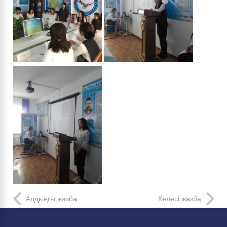
Алдыңғы жазба
Келесі жазба